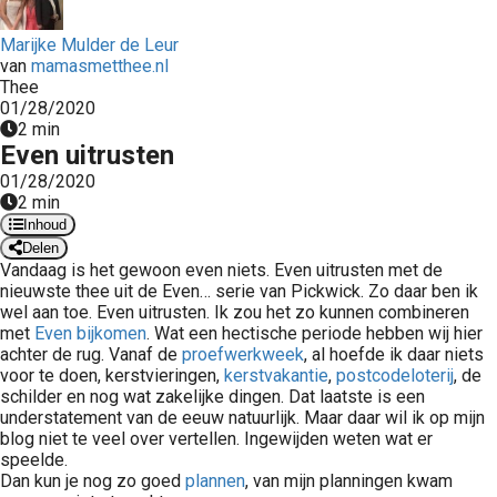
 op de
Marijke Mulder de Leur
e. Hierdoor
van
mamasmetthee.nl
 website-
Thee
ren
01/28/2020
nte
2 min
Even uitrusten
enties
gebaseerd
01/28/2020
2 min
 gedrag van
Inhoud
ezoeker.
Delen
Vandaag is het gewoon even niets. Even uitrusten met de
nieuwste thee uit de Even… serie van Pickwick. Zo daar ben ik
uren
wel aan toe. Even uitrusten. Ik zou het zo kunnen combineren
met
Even bijkomen
. Wat een hectische periode hebben wij hier
achter de rug. Vanaf de
proefwerkweek
, al hoefde ik daar niets
voor te doen, kerstvieringen,
kerstvakantie
,
postcodeloterij
, de
schilder en nog wat zakelijke dingen. Dat laatste is een
understatement van de eeuw natuurlijk. Maar daar wil ik op mijn
blog niet te veel over vertellen. Ingewijden weten wat er
speelde.
Dan kun je nog zo goed
plannen
, van mijn planningen kwam