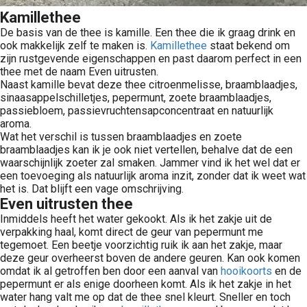
Kamillethee
De basis van de thee is kamille. Een thee die ik graag drink en
ook makkelijk zelf te maken is.
Kamillethee
staat bekend om
zijn rustgevende eigenschappen en past daarom perfect in een
thee met de naam Even uitrusten.
Naast kamille bevat deze thee citroenmelisse, braamblaadjes,
sinaasappelschilletjes, pepermunt, zoete braamblaadjes,
passiebloem, passievruchtensapconcentraat en natuurlijk
aroma.
Wat het verschil is tussen braamblaadjes en zoete
braamblaadjes kan ik je ook niet vertellen, behalve dat de een
waarschijnlijk zoeter zal smaken. Jammer vind ik het wel dat er
een toevoeging als natuurlijk aroma inzit, zonder dat ik weet wat
het is. Dat blijft een vage omschrijving.
Even uitrusten thee
Inmiddels heeft het water gekookt. Als ik het zakje uit de
verpakking haal, komt direct de geur van pepermunt me
tegemoet. Een beetje voorzichtig ruik ik aan het zakje, maar
deze geur overheerst boven de andere geuren. Kan ook komen
omdat ik al getroffen ben door een aanval van
hooikoorts
en de
pepermunt er als enige doorheen komt. Als ik het zakje in het
water hang valt me op dat de thee snel kleurt. Sneller en toch