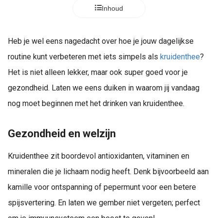
s kan de
Inhoud
e niet
oneren.
Heb je wel eens nagedacht over hoe je jouw dagelijkse
ieken
routine kunt verbeteren met iets simpels als
kruidenthee
?
ische
Het is niet alleen lekker, maar ook super goed voor je
s worden
kt om
gezondheid. Laten we eens duiken in waarom jij vandaag
em
nog moet beginnen met het drinken van kruidenthee.
tie te
elen over
Gezondheid en welzijn
drag van
zoeker op
Kruidenthee zit boordevol antioxidanten, vitaminen en
site.
mineralen die je lichaam nodig heeft. Denk bijvoorbeeld aan
ing
kamille voor ontspanning of pepermunt voor een betere
ingcookies
spijsvertering. En laten we gember niet vergeten; perfect
 gebruikt
oekers te