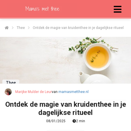
Thee
Ontdek de magie van kruidenthee in je dagelijkse ritueel
ngen
 policy
oneel
onele
Thee
s zijn
kelijk om
Marijke Mulder de Leur
van
mamasmetthee.nl
bsite te
Ontdek de magie van kruidenthee in je
ken. Ze
dagelijkse ritueel
 gebruikt
asisfuncties
08/01/2025
2 min
der deze