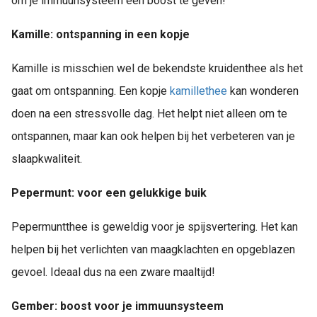
om je immuunsysteem een boost te geven!
 op de
e. Hierdoor
Kamille: ontspanning in een kopje
 website-
ren
Kamille is misschien wel de bekendste kruidenthee als het
nte
gaat om ontspanning. Een kopje
kamillethee
kan wonderen
enties
doen na een stressvolle dag. Het helpt niet alleen om te
gebaseerd
 gedrag van
ontspannen, maar kan ook helpen bij het verbeteren van je
ezoeker.
slaapkwaliteit.
Pepermunt: voor een gelukkige buik
uren
Pepermuntthee is geweldig voor je spijsvertering. Het kan
helpen bij het verlichten van maagklachten en opgeblazen
gevoel. Ideaal dus na een zware maaltijd!
Gember: boost voor je immuunsysteem