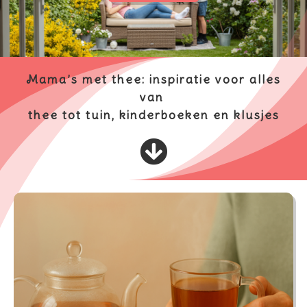
s kan de
e niet
oneren.
ieken
Mama’s met thee: inspiratie voor alles
ische
van
s worden
thee tot tuin, kinderboeken en klusjes
kt om
em
tie te
elen over
drag van
zoeker op
site.
ing
ingcookies
 gebruikt
oekers te