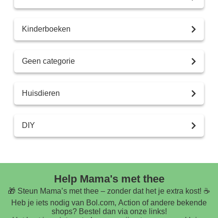
Kinderboeken
Geen categorie
Huisdieren
DIY
Help Mama's met thee
🎁 Steun Mama’s met thee – zonder dat het je extra kost! ☕
Heb je iets nodig van Bol.com, Action of andere bekende
shops? Bestel dan via onze links!