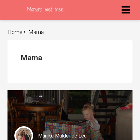
Home
Mama
ngen
 policy
Mama
oneel
onele
s zijn
kelijk om
bsite te
ken. Ze
 gebruikt
asisfuncties
Marijke Mulder de Leur
der deze