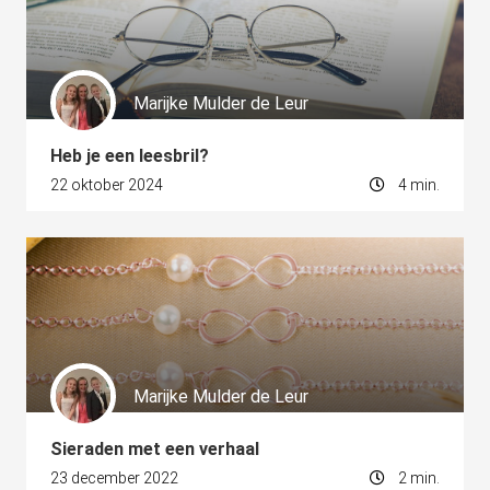
 op de
e. Hierdoor
 website-
ren
Marijke Mulder de Leur
nte
enties
Heb je een leesbril?
gebaseerd
22 oktober 2024
4 min.
 gedrag van
ezoeker.
uren
Marijke Mulder de Leur
Sieraden met een verhaal
23 december 2022
2 min.