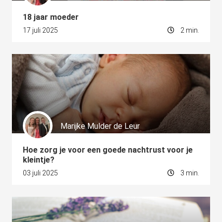
s kan de
e niet
18 jaar moeder
oneren.
17 juli 2025
2 min.
ieken
ische
s worden
kt om
em
tie te
elen over
Marijke Mulder de Leur
drag van
zoeker op
Hoe zorg je voor een goede nachtrust voor je
site.
kleintje?
03 juli 2025
3 min.
ing
ingcookies
 gebruikt
oekers te