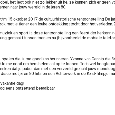
edoel, het legt ook niet zo lekker uit hè, ze kunnen zich er geen 
 nemen naar jouw wereld in de jaren 80.
/m 15 oktober 2017 de cultuurhistorische tentoonstelling De jar
t ook met je tiener een leuke ontdekkingstocht door het verleden.
 muziek en sport is deze tentoonstelling een feest der herkenning
jking gemaakt tussen toen en nu (bijvoorbeeld de mobiele telefoo
 spelen die ik me goed kan herinneren. Yvonne van Gennip die 3
kte me nooit om hem helemaal op te lossen. Toch wel hoogtepunte
denken dat je puber dan met een verveeld gezicht jouw monoloog
disco met jaren 80 hits en een Achterwerk in de Kast-filmpje m
rvakantie dag!
 nog eens ontzettend betaalbaar.