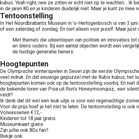
kubus. Yeah right, nee ze zitten er echt niet op te wachten… Ik b
in de jaren 80 en je kinderen duidelijk niet. Maar je kunt ze mee
Tentoonstelling
In Het Noordbrabants Museum in ’s-Hertogenbosch is van 3 juni t
of een zaterdag of zondag. En niet alleen voor jezelf. Maar juis
Met thema’s die uiteenlopen van politiek en innovaties tot
en diens ouders. Bij een aantal objecten wordt een vergeli
de huidige generatie tieners.
Hoogtepunten
De Olympische winterspelen in Seoel zijn de eerste Olympische
veel indruk. En dat eeuwige gepuzzel met de Rubix kubus, het lu
hoogtepunten komen ook op de tentoonstelling voorbij. En niet 
de bekende toren van Pisa uit Ron’s Honeymoonquiz, een silent 
vindt?
Ik denk dat dit wel een leuk uitje is voor een regenachtige zome
Voor de prijs hoef je het niet te laten. De tentoonstelling is ook
Volwassenen €12,-
Kinderen tot 18 jaar gratis
Museumkaart gratis
Zijn jullie ook 80s fan?
Bekijk ook