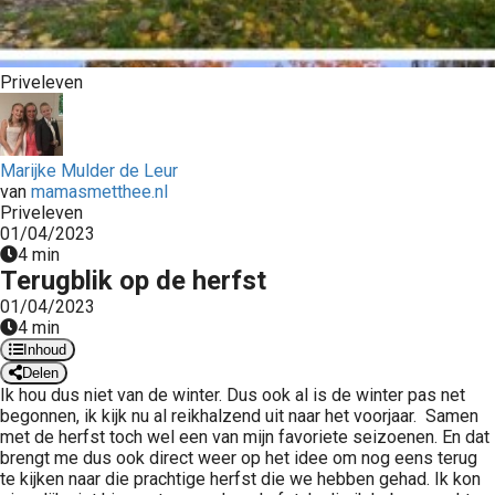
 op de
e. Hierdoor
 website-
Priveleven
ren
nte
enties
Marijke Mulder de Leur
gebaseerd
van
mamasmetthee.nl
 gedrag van
Priveleven
ezoeker.
01/04/2023
4 min
Terugblik op de herfst
uren
01/04/2023
4 min
Inhoud
Delen
Ik hou dus niet van de winter. Dus ook al is de winter pas net
begonnen, ik kijk nu al reikhalzend uit naar het voorjaar. Samen
met de herfst toch wel een van mijn favoriete seizoenen. En dat
brengt me dus ook direct weer op het idee om nog eens terug
te kijken naar die prachtige herfst die we hebben gehad. Ik kon