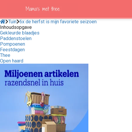
Tuin
6x de herfst is mijn favoriete seizoen
Inhoudsopgave
Gekleurde blaadjes
Paddenstoelen
Pompoenen
Feestdagen
Thee
Open haard