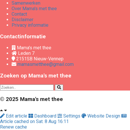
Samenwerken
Over Mama's met thee
Contact
Disclaimer
Privacy informatie
Contactinformatie
Mama's met thee
Leden 7
2151SB
Nieuw-Vennep
mamasmetthee@gmail.com
Zoeken op Mama's met thee
© 2025 Mama's met thee
Edit article
Dashboard
Settings
Website Design
Article cached on Sat. 8 Aug 16:11
Renew cache