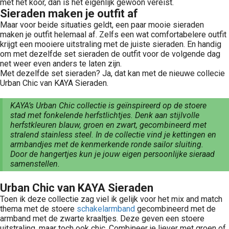
met het koor, dan is het eigenlijk gewoon vereist.
Sieraden maken je outfit af
Maar voor beide situaties geldt, een paar mooie sieraden
maken je outfit helemaal af. Zelfs een wat comfortabelere outfit
krijgt een mooiere uitstraling met de juiste sieraden. En handig
om met dezelfde set sieraden de outfit voor de volgende dag
net weer even anders te laten zijn.
Met dezelfde set sieraden? Ja, dat kan met de nieuwe collecie
Urban Chic van KAYA Sieraden.
KAYA’s Urban Chic collectie is geïnspireerd op de stoere
stad met fonkelende herfstlichtjes. Denk aan stijlvolle
herfstkleuren blauw, groen en zwart, gecombineerd met
stralend stainless steel. In de collectie vind je kettingen en
armbandjes met de kenmerkende ronde sailor sluiting.
Door de hangertjes kun je jouw eigen persoonlijke sieraad
samenstellen.
Urban Chic van KAYA Sieraden
Toen ik deze collectie zag viel ik gelijk voor het mix and match
thema met de stoere
schakelarmband
gecombineerd met de
armband met de zwarte kraaltjes. Deze geven een stoere
uitstraling, maar toch ook chic. Combineer je liever met groen of