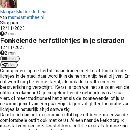
 op de
Marijke Mulder de Leur
e. Hierdoor
van
mamasmetthee.nl
 website-
Shoppen
ren
12/11/2023
nte
2 min
Fonkelende herfstlichtjes in je sieraden
enties
gebaseerd
12/11/2023
2 min
 gedrag van
Inhoud
ezoeker.
Delen
Geïnspireerd op de herfst, maar dragen met kerst. Fonkelende
lichtjes in de stad, daar word ik in de herfst altijd heel blij van. En
uren
dat wordt nog beter met kerst, als ook de kerstbomen en
kerstverlichting verschijnt. Kerst is toch wel het seizoen van de
glitter en glamour. Of je nu gelooft en de geboorte van Jezus
viert, of meer traditioneel het ziet als de zonnewende, of juist
gewoon geniet van een paar vrije dagen vol glitter. Inspiratie van
lichtjes is natuurlijk altijd aanwezig.
Daar hoort dan ook een mooie outfit bij. Zelf ben ik meer van de
comfortabele outfit ook met kerst. Alleen naar de kerk zorg ik
meestal voor een iets feestelijkere outfit. Zeker als ik meezing