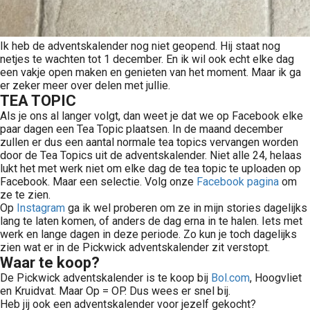
Ik heb de adventskalender nog niet geopend. Hij staat nog
netjes te wachten tot 1 december. En ik wil ook echt elke dag
een vakje open maken en genieten van het moment. Maar ik ga
er zeker meer over delen met jullie.
TEA TOPIC
Als je ons al langer volgt, dan weet je dat we op Facebook elke
paar dagen een Tea Topic plaatsen. In de maand december
zullen er dus een aantal normale tea topics vervangen worden
door de Tea Topics uit de adventskalender. Niet alle 24, helaas
lukt het met werk niet om elke dag de tea topic te uploaden op
Facebook. Maar een selectie. Volg onze
Facebook pagina
om
ze te zien.
Op
Instagram
ga ik wel proberen om ze in mijn stories dagelijks
lang te laten komen, of anders de dag erna in te halen. Iets met
werk en lange dagen in deze periode. Zo kun je toch dagelijks
zien wat er in de Pickwick adventskalender zit verstopt.
Waar te koop?
De Pickwick adventskalender is te koop bij
Bol.com
, Hoogvliet
en Kruidvat. Maar Op = OP. Dus wees er snel bij.
Heb jij ook een adventskalender voor jezelf gekocht?