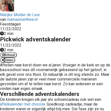
 op de
e. Hierdoor
Marijke Mulder de Leur
 website-
van
mamasmetthee.nl
ren
Feestdagen
nte
11/22/2022
2 min
enties
Pickwick adventskalender
gebaseerd
11/22/2022
 gedrag van
2 min
ezoeker.
Inhoud
Delen
Aftellen naar kerst doen we al jaren. Vroeger in de kerk en op de
uren
basisschool was dit voornamelijk gebaseerd op het geloof, in
elk geval voor ons thuis. En natuurlijk is dit nog steeds zo. Maar
de laatste jaren zijn er veel meer commerciële manieren
gevonden om af te tellen naar kerst. Zo kan iedereen er een
vinden naar eigen smaak.
Verschillende adventskalenders
De kinderen kregen elk jaar als schoencadeau ook wel een
aftelkalender met chocola
. Goedkoop cadeautje, maar de
kinderen waren er eigenlijk altijd blij mee. Die fase zijn ze nu