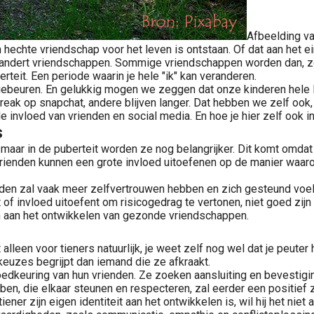
Afbeelding v
n hechte vriendschap voor het leven is ontstaan. Of dat aan het
erandert vriendschappen. Sommige vriendschappen worden dan, 
teit. Een periode waarin je hele "ik" kan veranderen.
n gebeuren. En gelukkig mogen we zeggen dat onze kinderen hel
eak op snapchat, andere blijven langer. Dat hebben we zelf ook
 invloed van vrienden en social media. En hoe je hier zelf ook in
s
, maar in de puberteit worden ze nog belangrijker. Dit komt omdat
enden kunnen een grote invloed uitoefenen op de manier waarop ee
nden zal vaak meer zelfvertrouwen hebben en zich gesteund voele
f invloed uitoefent om risicogedrag te vertonen, niet goed zijn 
en aan het ontwikkelen van gezonde vriendschappen.
 alleen voor tieners natuurlijk, je weet zelf nog wel dat je peut
keuzes begrijpt dan iemand die ze afkraakt.
dkeuring van hun vrienden. Ze zoeken aansluiting en bevestigin
en, die elkaar steunen en respecteren, zal eerder een positief
tiener zijn eigen identiteit aan het ontwikkelen is, wil hij het ni