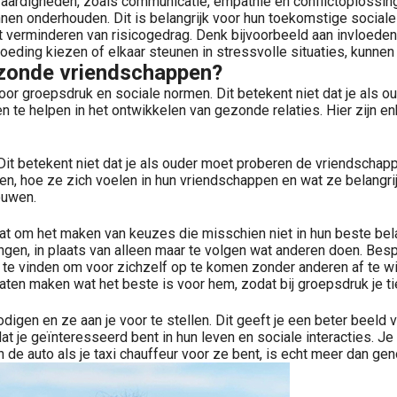
vaardigheden, zoals communicatie, empathie en conflictoplossing.
en onderhouden. Dit is belangrijk voor hun toekomstige sociale in
et verminderen van risicogedrag. Denk bijvoorbeeld aan invloede
eding kiezen of elkaar steunen in stressvolle situaties, kunne
gezonde vriendschappen?
 voor groepsdruk en sociale normen. Dit betekent niet dat je als 
n te helpen in het ontwikkelen van gezonde relaties. Hier zijn en
. Dit betekent niet dat je als ouder moet proberen de vriendschap
den, hoe ze zich voelen in hun vriendschappen en wat ze belangrijk
ouwen.
t om het maken van keuzes die misschien niet in hun beste belang 
en, in plaats van alleen maar te volgen wat anderen doen. Bespr
te vinden om voor zichzelf op te komen zonder anderen af te wijze
aten maken wat het beste is voor hem, zodat bij groepsdruk je tien
odigen en ze aan je voor te stellen. Dit geeft je een beter beeld
n dat je geïnteresseerd bent in hun leven en sociale interacties. 
n de auto als je taxi chauffeur voor ze bent, is echt meer dan ge