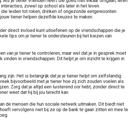
 Als je tiener vrienden heeft die goed met elkaar omgaan, leren
teracties, zowel op school als later in het leven.
n die leiden tot roken, drinken of ongezonde eetgewoonten.
n jouw tiener helpen dezelfde keuzes te maken.
ouder direct invloed kunt uitoefenen op de vriendschappen die je
kele tips om je tiener te ondersteunen bij het kiezen van
pen van je tiener te controleren, maar wel dat je in gesprek moet
 vinden in vriendschappen. Dit helpt je om inzicht te krijgen in
zijn. Het is belangrijk dat je je tiener helpt om zelfstandig
eek bijvoorbeeld met je tiener hoe zij zich zouden voelen als
n. Zorg dat je altijd een luisterend oor hebt, zonder direct te
er weet dat hij bij jou terecht kan.
 van de mensen die hun sociale netwerk uitmaken. Dit biedt niet
Je hoeft vervolgens niet bij ze op de bank te gaan zitten en mee te
noeg.