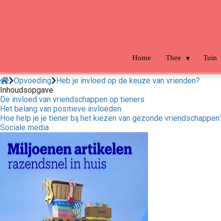
m anoniem
nformatie te
erzamelen over
et gedrag van een
ezoeker op de
Home
Thee
Tuin
ebsite.
Opvoeding
Heb je invloed op de keuze van vrienden?
arketing
Inhoudsopgave
De invloed van vriendschappen op tieners
arketingcookies
Het belang van positieve invloeden
orden gebruikt
Hoe help je je tiener bij het kiezen van gezonde vriendschappen
m bezoekers te
Sociale media
olgen op de
ebsite. Hierdoor
unnen website-
igenaren relevante
dvertenties tonen
ebaseerd op het
edrag van deze