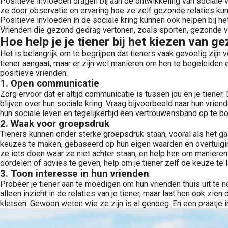
Positieve invloeden dragen bij aan de ontwikkeling van sociale 
ze door observatie en ervaring hoe ze zelf gezonde relaties kunn
Positieve invloeden in de sociale kring kunnen ook helpen bij h
Vrienden die gezond gedrag vertonen, zoals sporten, gezonde vo
Hoe help je je tiener bij het kiezen van 
Het is belangrijk om te begrijpen dat tieners vaak gevoelig zijn
tiener aangaat, maar er zijn wel manieren om hen te begeleiden e
positieve vrienden:
1.
Open communicatie
Zorg ervoor dat er altijd communicatie is tussen jou en je tiener
blijven over hun sociale kring. Vraag bijvoorbeeld naar hun vrien
hun sociale leven en tegelijkertijd een vertrouwensband op te b
2.
Waak voor groepsdruk
Tieners kunnen onder sterke groepsdruk staan, vooral als het gaa
keuzes te maken, gebaseerd op hun eigen waarden en overtuiging
ze iets doen waar ze niet achter staan, en help hen om manieren 
oordelen of advies te geven, help om je tiener zelf de keuze te l
3.
Toon interesse in hun vrienden
Probeer je tiener aan te moedigen om hun vrienden thuis uit te n
alleen inzicht in de relaties van je tiener, maar laat hen ook zie
kletsen. Gewoon weten wie ze zijn is al genoeg. En een praatje i