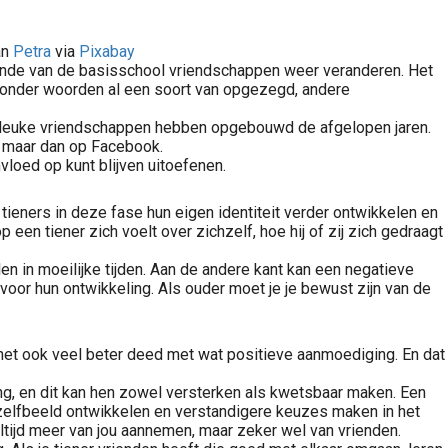
an
Petra
via
Pixabay
 einde van de basisschool vriendschappen weer veranderen. Het
zonder woorden al een soort van opgezegd, andere
e leuke vriendschappen hebben opgebouwd de afgelopen jaren.
, maar dan op Facebook.
vloed op kunt blijven uitoefenen.
 tieners in deze fase hun eigen identiteit verder ontwikkelen en
n tiener zich voelt over zichzelf, hoe hij of zij zich gedraagt
n in moeilijke tijden. Aan de andere kant kan een negatieve
voor hun ontwikkeling. Als ouder moet je je bewust zijn van de
er het ook veel beter deed met wat positieve aanmoediging. En dat
g, en dit kan hen zowel versterken als kwetsbaar maken. Een
 zelfbeeld ontwikkelen en verstandigere keuzes maken in het
et altijd meer van jou aannemen, maar zeker wel van vrienden.