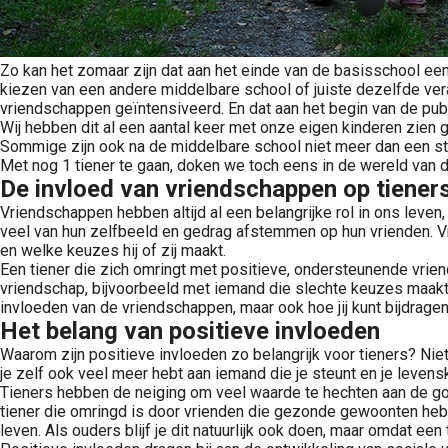
Zo kan het zomaar zijn dat aan het einde van de basisschool ee
kiezen van een andere middelbare school of juiste dezelfde v
vriendschappen geïntensiveerd. En dat aan het begin van de puber
Wij hebben dit al een aantal keer met onze eigen kinderen zie
Sommige zijn ook na de middelbare school niet meer dan een str
Met nog 1 tiener te gaan, doken we toch eens in de wereld van de
De invloed van vriendschappen op tiener
Vriendschappen hebben altijd al een belangrijke rol in ons leven
veel van hun zelfbeeld en gedrag afstemmen op hun vrienden. Vri
en welke keuzes hij of zij maakt.
Een tiener die zich omringt met positieve, ondersteunende vrie
vriendschap, bijvoorbeeld met iemand die slechte keuzes maakt o
invloeden van de vriendschappen, maar ook hoe jij kunt bijdrag
Het belang van positieve invloeden
Waarom zijn positieve invloeden zo belangrijk voor tieners? Niet
je zelf ook veel meer hebt aan iemand die je steunt en je levens
Tieners hebben de neiging om veel waarde te hechten aan de goe
tiener die omringd is door vrienden die gezonde gewoonten hebb
leven. Als ouders blijf je dit natuurlijk ook doen, maar omdat een 