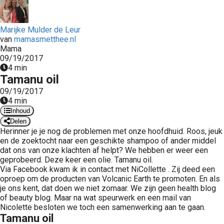
 op de
e. Hierdoor
Marijke Mulder de Leur
 website-
van
mamasmetthee.nl
ren
Mama
nte
09/19/2017
4 min
enties
Tamanu oil
gebaseerd
09/19/2017
 gedrag van
4 min
ezoeker.
Inhoud
Delen
Herinner je je nog de problemen met onze hoofdhuid. Roos, jeuk
uren
en de zoektocht naar een geschikte shampoo of ander middel
dat ons van onze klachten af helpt? We hebben er weer een
geprobeerd. Deze keer een olie. Tamanu oil.
Via Facebook kwam ik in contact met NiCollette . Zij deed een
oproep om de producten van Volcanic Earth te promoten. En als
je ons kent, dat doen we niet zomaar. We zijn geen health blog
of beauty blog. Maar na wat speurwerk en een mail van
Nicolette besloten we toch een samenwerking aan te gaan.
Tamanu oil