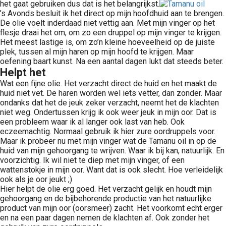
het gaat gebruiken dus dat is het belangrijkst.
’s Avonds besluit ik het direct op mijn hoofdhuid aan te brengen.
De olie voelt inderdaad niet vettig aan. Met mijn vinger op het
flesje draai het om, om zo een druppel op mijn vinger te krijgen.
Het meest lastige is, om zo’n kleine hoeveelheid op de juiste
plek, tussen al mijn haren op mijn hoofd te krijgen. Maar
oefening baart kunst. Na een aantal dagen lukt dat steeds beter.
Helpt het
Wat een fijne olie. Het verzacht direct de huid en het maakt de
huid niet vet. De haren worden wel iets vetter, dan zonder. Maar
ondanks dat het de jeuk zeker verzacht, neemt het de klachten
niet weg. Ondertussen krijg ik ook weer jeuk in mijn oor. Dat is
een probleem waar ik al langer ook last van heb. Ook
eczeemachtig. Normaal gebruik ik hier zure oordruppels voor.
Maar ik probeer nu met mijn vinger wat de Tamanu oil in op de
huid van mijn gehoorgang te wrijven. Waar ik bij kan, natuurlijk. En
voorzichtig. Ik wil niet te diep met mijn vinger, of een
wattenstokje in mijn oor. Want dat is ook slecht. Hoe verleidelijk
ook als je oor jeukt ;)
Hier helpt de olie erg goed. Het verzacht gelijk en houdt mijn
gehoorgang en de bijbehorende productie van het natuurlijke
product van mijn oor (oorsmeer) zacht. Het voorkomt echt erger
en na een paar dagen nemen de klachten af. Ook zonder het