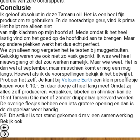
gebruik van zure oordruppels.
Conclusie
Ik geloof absoluut in deze Tamanu oil. Het is een heel fijn
product om te gebruiken. En de nootachtige geur, vind ik prima.
Het helpt me alleen niet
van mijn klachten op mijn hoofd af. Mede omdat ik het heel
lastig vind om het goed op de hoofdhuid aan te brengen. Maar
op andere plekken werkt het dus echt perfect.
We zijn alleen nog vergeten het te testen bij muggenbulten.
Gelukkig waren we ook niet zo vaak geprikt. Ik was wel heel
nieuwsgierig of dat zou werken namelijk. Maar wie weet. Het is
dan wel al september, maar misschien komt er nog een mug
langs. Hoewel als ik de voorspellingen bekijk ik het betwijfel.
Probeer het zelf. Je kunt bij
Volcanic Earth
een klein proefflesje
kopen voor € 10,-. En daar doe je al heel lang mee! Omdat zij
alles zelf produceren, verpakken, labelen en shrinken kan de
15ml Tamanu Olie met of zonder druppelaar geleverd worden.
De overige flesjes hebben een iets grotere opening en dan is
de druppelaar weer handig.
NB. Dit artikel is tot stand gekomen d.m.v. een samenwerking.
Bekijk ook