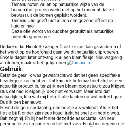
Tamanu noten vallen op natuurlijke wijze van de
bomen (het proces werkt niet op het moment dat ze
bewust uit de bomen geplukt worden).
Tamanu Olie geeft niet alleen een gezond effect op
huid en haar.
Deze olie wordt van oudsher gebruikt als natuurlijke
ontstekingsremmer.
Ondanks dat Nicolette aangeeft dat ze niet kan garanderen of
het werkt op de hoofdhuid gaan we dit natuurlijk uitproberen.
Enkele dagen later ontvang ik al een klein flesje. Nieuwsgierig
als ik ben, maak ik het gelijk open.
Gebruik
Eerst de geur. Ik was gewaarschuwd dat het geen specifieke
beautygeur zou hebben. Dat kan ook helemaal niet als het een
natuurlijk product is, tenzij ik een bloem opgestuurd zou krijgen.
Dus dat had ik eigenlijk ook niet verwacht. Maar iets dat
natuurlijk is, kan wat mij betreft alle kanten op wat betreft geur.
Dus ik ben benieuwd.
Ik vind de geur nootachtig, een beetje als walnoot. Als ik het
flesje bij R onder zijn neus houd, trekt hij snel zijn hoofd weg.
Bah zegt hij. En hij heeft niet dezelfde associatie. Kan heel
persoonlijk zijn, maar ik vind het niet vies. En ik ben degene die