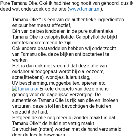
Pure Tamanu Olie. Oké ik had hier nog nooit van gehoord, dus ik
deed wat onderzoek op de site (
www.tamanu.nl
).
Tamanu Olie™ is een van de authentieke ingrediënten
en puur het meest effectief;
Eén van de bestanddelen in de pure authentieke
Tamanu Olie is calophyllolide. Calophyllolide blijkt
ontstekingsremmend te zijn.
Ook andere bestanddelen hebben wij onderzocht
van Tamanu olie, deze blijken antibacterieel te
werken.
Het is dan ook niet vreemd dat deze olie van
oudsher al toegepast wordt bij o.a. eczeem,
acne(littekens), wondjes, luieruitslag,
UV bescherming, muggenbulten, spieren etc.
Enkele druppels van deze olie is
genoeg voor de dagelijkse verzorging. De
authentieke Tamanu Olie is rijk aan olie en linoleen
vetzuren, deze stoffen bevochtigen de huid en
verzacht de huid.
Hetgeen de olie nog meer bijzonder maakt is dat
Tamanu Olie™ de huid niet vettig maakt.
De vruchten (noten) worden met de hand verzameld
door de locale bewoners.