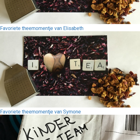
Favoriete theemomentje van Elisabeth
Favoriete theemomentje van Symone