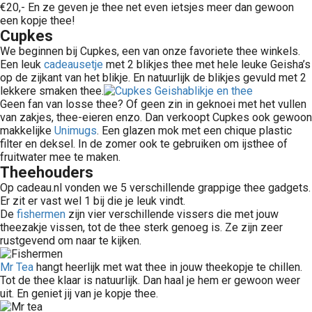
€20,- En ze geven je thee net even ietsjes meer dan gewoon
een kopje thee!
Cupkes
We beginnen bij Cupkes, een van onze favoriete thee winkels.
Een leuk
cadeausetje
met 2 blikjes thee met hele leuke Geisha’s
op de zijkant van het blikje. En natuurlijk de blikjes gevuld met 2
lekkere smaken thee.
Geen fan van losse thee? Of geen zin in geknoei met het vullen
van zakjes, thee-eieren enzo. Dan verkoopt Cupkes ook gewoon
makkelijke
Unimugs
. Een glazen mok met een chique plastic
filter en deksel. In de zomer ook te gebruiken om ijsthee of
fruitwater mee te maken.
Theehouders
Op cadeau.nl vonden we 5 verschillende grappige thee gadgets.
Er zit er vast wel 1 bij die je leuk vindt.
De
fishermen
zijn vier verschillende vissers die met jouw
theezakje vissen, tot de thee sterk genoeg is. Ze zijn zeer
rustgevend om naar te kijken.
Mr Tea
hangt heerlijk met wat thee in jouw theekopje te chillen.
Tot de thee klaar is natuurlijk. Dan haal je hem er gewoon weer
uit. En geniet jij van je kopje thee.