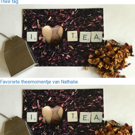
Thee tag
Favoriete theemomentje van Nathalie