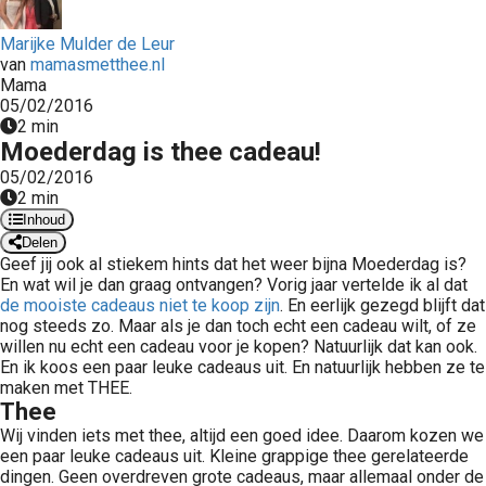
 op de
Marijke Mulder de Leur
e. Hierdoor
van
mamasmetthee.nl
 website-
Mama
ren
05/02/2016
nte
2 min
Moederdag is thee cadeau!
enties
gebaseerd
05/02/2016
2 min
 gedrag van
Inhoud
ezoeker.
Delen
Geef jij ook al stiekem hints dat het weer bijna Moederdag is?
En wat wil je dan graag ontvangen? Vorig jaar vertelde ik al dat
uren
de mooiste cadeaus niet te koop zijn
. En eerlijk gezegd blijft dat
nog steeds zo. Maar als je dan toch echt een cadeau wilt, of ze
willen nu echt een cadeau voor je kopen? Natuurlijk dat kan ook.
En ik koos een paar leuke cadeaus uit. En natuurlijk hebben ze te
maken met THEE.
Thee
Wij vinden iets met thee, altijd een goed idee. Daarom kozen we
een paar leuke cadeaus uit. Kleine grappige thee gerelateerde
dingen. Geen overdreven grote cadeaus, maar allemaal onder de