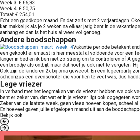
Week 3: € 66,83
Week 4: € 50,75
Totaal: € 254,01
Echt een goedkope maand. En dat zelfs met 2 verjaardagen. Oké de
kan makkelijk als je 2 weken na elkaar jarig bent in de vakantiep
aanhang en dan is het huis al weer vol genoeg.
Andere boodschappen
Vakantie periode betekent and
een gekookt ei ernaast is hier meestal al voldoende voor een f
langer in bed en ik ben niet zo streng om te controleren of A ge
een broodje als ontbijt, maar dat hoef je ook niet te vergeten.
Ook zijn de kinderen 2x bij oma geweest. En een logeerpartij zond
schoonzus een ovenschotel die voor hen te veel was, dus hadde
Lege vriezer
In verband met het leegmaken van de vriezer hebben we ook veel
bent er zeker van, dat wat er in je vriezer ligt ook opgegeten w
Zeker van de laatste week, geen vlees hoeven kopen, scheel al 
En hoeveel gaven jullie afgelopen maand uit aan de boodschap
Bekijk ook