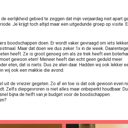
 eerlijkheid gebied te zeggen dat mijn verjaardag niet apart gev
eriode. Je krijgt toch altijd maar een uitgedunde groep op visite
ers boodschappen doen. Er wordt vaker gevraagd om iets lekkers
eestmaal. Maar dat doen we dus zeker 1x in de week. Daarentege
geten heeft. Ze is groot genoeg om als ze trek heeft een boterham
 Hij moet gewoon eten! Meneer heeft dan echt geen geduld meer.
er eten, dat is niets. Dus ze aten daar. Hadden wij ook lekker ee
n wij ook een makkie die avond.
 uit de vriezer gegeten. Zo af en toe is dat ook gewoon even no
ordt. Zelfs diepgevroren is niet alles maar onbeperkt houdbaar. 
snel bijna de helft van je budget voor de boodschappen.
pen?