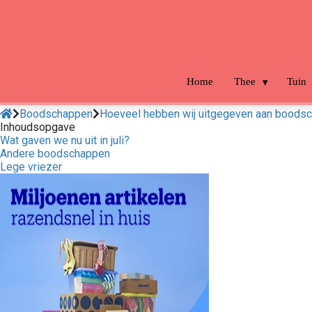
m anoniem
nformatie te
erzamelen over
et gedrag van een
ezoeker op de
Home
Thee
Tuin
ebsite.
Boodschappen
Hoeveel hebben wij uitgegeven aan boodsch
arketing
Inhoudsopgave
Wat gaven we nu uit in juli?
arketingcookies
Andere boodschappen
orden gebruikt
Lege vriezer
m bezoekers te
olgen op de
ebsite. Hierdoor
unnen website-
igenaren relevante
dvertenties tonen
ebaseerd op het
edrag van deze