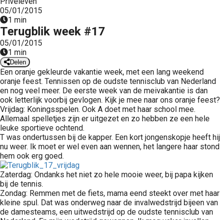
Priveleven
 op de
05/01/2015
1 min
e. Hierdoor
Terugblik week #17
 website-
05/01/2015
ren
1 min
nte
Delen
enties
Een oranje gekleurde vakantie week, met een lang weekend
gebaseerd
oranje feest. Tennissen op de oudste tennisclub van Nederland
en nog veel meer. De eerste week van de meivakantie is dan
 gedrag van
ook letterlijk voorbij gevlogen. Kijk je mee naar ons oranje feest?
ezoeker.
Vrijdag: Koningsspelen. Ook A doet met haar school mee.
Allemaal spelletjes zijn er uitgezet en zo hebben ze een hele
leuke sportieve ochtend.
uren
T was ondertussen bij de kapper. Een kort jongenskopje heeft hij
nu weer. Ik moet er wel even aan wennen, het langere haar stond
hem ook erg goed.
Zaterdag: Ondanks het niet zo hele mooie weer, bij papa kijken
bij de tennis.
Zondag: Remmen met de fiets, mama eend steekt over met haar
kleine spul. Dat was onderweg naar de invalwedstrijd bijeen van
de damesteams, een uitwedstrijd op de oudste tennisclub van