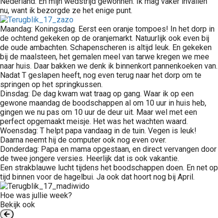
Nederland. En mijn wedstrijd gewonnen. Ik mag vaker invallen
nu, want ik bezorgde ze het enige punt.
Maandag: Koningsdag. Eerst een oranje tompoes! In het dorp in
de ochtend gekeken op de oranjemarkt. Natuurlijk ook even bij
de oude ambachten. Schapenscheren is altijd leuk. En gekeken
bij de maalsteen, het gemalen meel van tarwe kregen we mee
naar huis. Daar bakken we denk ik binnenkort pannenkoeken van.
Nadat T geslapen heeft, nog even terug naar het dorp om te
springen op het springkussen.
Dinsdag: De dag kwam wat traag op gang. Waar ik op een
gewone maandag de boodschappen al om 10 uur in huis heb,
gingen we nu pas om 10 uur de deur uit. Maar wel met een
perfect opgemaakt meisje. Het was het wachten waard.
Woensdag: T helpt papa vandaag in de tuin. Vegen is leuk!
Daarna neemt hij de computer ook nog even over.
Donderdag: Papa en mama opgestaan, en direct vervangen door
de twee jongere versies. Heerlijk dat is ook vakantie.
Een strakblauwe lucht tijdens het boodschappen doen. En net op
tijd binnen voor de hagelbui. Ja ook dat hoort nog bij April.
Hoe was jullie week?
Bekijk ook