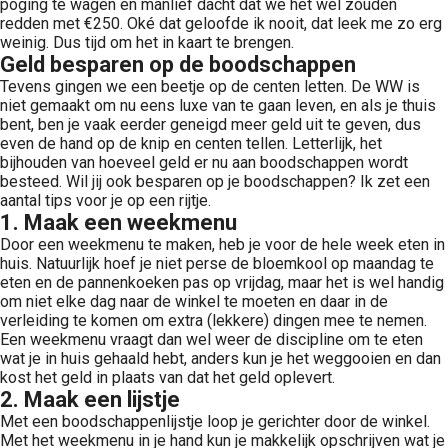
poging te wagen en manlief dacht dat we het wel zouden
redden met €250. Oké dat geloofde ik nooit, dat leek me zo erg
weinig. Dus tijd om het in kaart te brengen.
Geld besparen op de boodschappen
Tevens gingen we een beetje op de centen letten. De WW is
niet gemaakt om nu eens luxe van te gaan leven, en als je thuis
bent, ben je vaak eerder geneigd meer geld uit te geven, dus
even de hand op de knip en centen tellen. Letterlijk, het
bijhouden van hoeveel geld er nu aan boodschappen wordt
besteed. Wil jij ook besparen op je boodschappen? Ik zet een
aantal tips voor je op een rijtje.
1. Maak een weekmenu
Door een weekmenu te maken, heb je voor de hele week eten in
huis. Natuurlijk hoef je niet perse de bloemkool op maandag te
eten en de pannenkoeken pas op vrijdag, maar het is wel handig
om niet elke dag naar de winkel te moeten en daar in de
verleiding te komen om extra (lekkere) dingen mee te nemen.
Een weekmenu vraagt dan wel weer de discipline om te eten
wat je in huis gehaald hebt, anders kun je het weggooien en dan
kost het geld in plaats van dat het geld oplevert.
2. Maak een lijstje
Met een boodschappenlijstje loop je gerichter door de winkel.
Met het weekmenu in je hand kun je makkelijk opschrijven wat je