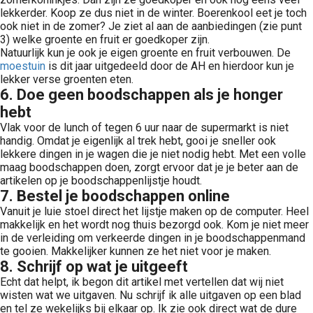
lekkerder. Koop ze dus niet in de winter. Boerenkool eet je toch
ook niet in de zomer? Je ziet al aan de aanbiedingen (zie punt
3) welke groente en fruit er goedkoper zijn.
Natuurlijk kun je ook je eigen groente en fruit verbouwen. De
moestuin
is dit jaar uitgedeeld door de AH en hierdoor kun je
lekker verse groenten eten.
6. Doe geen boodschappen als je honger
hebt
Vlak voor de lunch of tegen 6 uur naar de supermarkt is niet
handig. Omdat je eigenlijk al trek hebt, gooi je sneller ook
lekkere dingen in je wagen die je niet nodig hebt. Met een volle
maag boodschappen doen, zorgt ervoor dat je je beter aan de
artikelen op je boodschappenlijstje houdt.
7. Bestel je boodschappen online
Vanuit je luie stoel direct het lijstje maken op de computer. Heel
makkelijk en het wordt nog thuis bezorgd ook. Kom je niet meer
in de verleiding om verkeerde dingen in je boodschappenmand
te gooien. Makkelijker kunnen ze het niet voor je maken.
8. Schrijf op wat je uitgeeft
Echt dat helpt, ik begon dit artikel met vertellen dat wij niet
wisten wat we uitgaven. Nu schrijf ik alle uitgaven op een blad
en tel ze wekelijks bij elkaar op. Ik zie ook direct wat de dure