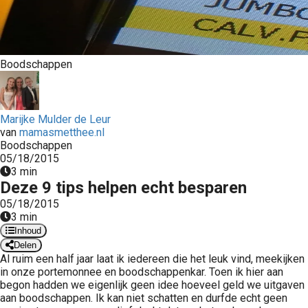
 op de
e. Hierdoor
 website-
ren
Boodschappen
nte
enties
gebaseerd
Marijke Mulder de Leur
 gedrag van
van
mamasmetthee.nl
ezoeker.
Boodschappen
05/18/2015
3 min
Deze 9 tips helpen echt besparen
uren
05/18/2015
3 min
Inhoud
Delen
Al ruim een half jaar laat ik iedereen die het leuk vind, meekijken
in onze portemonnee en boodschappenkar. Toen ik hier aan
begon hadden we eigenlijk geen idee hoeveel geld we uitgaven
aan boodschappen. Ik kan niet schatten en durfde echt geen