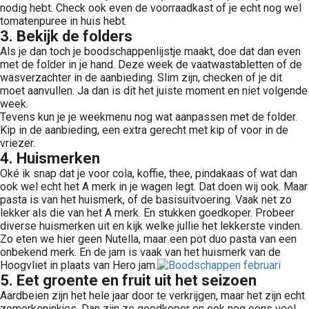
nodig hebt. Check ook even de voorraadkast of je echt nog wel
tomatenpuree in huis hebt.
3. Bekijk de folders
Als je dan toch je boodschappenlijstje maakt, doe dat dan even
met de folder in je hand. Deze week de vaatwastabletten of de
wasverzachter in de aanbieding. Slim zijn, checken of je dit
moet aanvullen. Ja dan is dit het juiste moment en niet volgende
week.
Tevens kun je je weekmenu nog wat aanpassen met de folder.
Kip in de aanbieding, een extra gerecht met kip of voor in de
vriezer.
4. Huismerken
Oké ik snap dat je voor cola, koffie, thee, pindakaas of wat dan
ook wel echt het A merk in je wagen legt. Dat doen wij ook. Maar
pasta is van het huismerk, of de basisuitvoering. Vaak net zo
lekker als die van het A merk. En stukken goedkoper. Probeer
diverse huismerken uit en kijk welke jullie het lekkerste vinden.
Zo eten we hier geen Nutella, maar een pot duo pasta van een
onbekend merk. En de jam is vaak van het huismerk van de
Hoogvliet in plaats van Hero jam.
5. Eet groente en fruit uit het seizoen
Aardbeien zijn het hele jaar door te verkrijgen, maar het zijn echt
zomerkoninkjes. Dan zijn ze goedkoper en ook nog eens veel