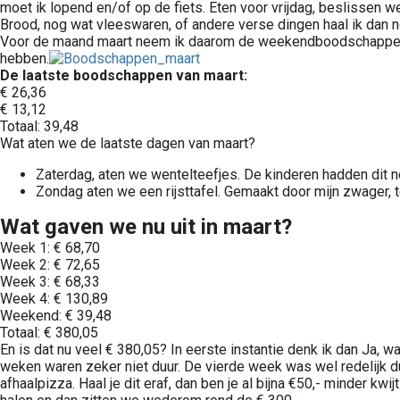
moet ik lopend en/of op de fiets. Eten voor vrijdag, beslissen w
Brood, nog wat vleeswaren, of andere verse dingen haal ik dan 
Voor de maand maart neem ik daarom de weekendboodschappen nog
hebben.
De laatste boodschappen van maart:
€ 26,36
€ 13,12
Totaal: 39,48
Wat aten we de laatste dagen van maart?
Zaterdag, aten we wentelteefjes. De kinderen hadden dit n
Zondag aten we een rijsttafel. Gemaakt door mijn zwager, t
Wat gaven we nu uit in maart?
Week 1: € 68,70
Week 2: € 72,65
Week 3: € 68,33
Week 4: € 130,89
Weekend: € 39,48
Totaal: € 380,05
En is dat nu veel € 380,05? In eerste instantie denk ik dan Ja, 
weken waren zeker niet duur. De vierde week was wel redelijk d
afhaalpizza. Haal je dit eraf, dan ben je al bijna €50,- minder kw