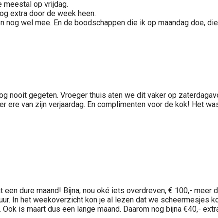
e meestal op vrijdag.
nog extra door de week heen.
 wel mee. En de boodschappen die ik op maandag doe, die horen
og nooit gegeten. Vroeger thuis aten we dit vaker op zaterdagav
er ere van zijn verjaardag. En complimenten voor de kok! Het was
wat een dure maand! Bijna, nou oké iets overdreven, € 100,- meer 
uur. In het weekoverzicht kon je al lezen dat we scheermesjes k
ijt. Ook is maart dus een lange maand. Daarom nog bijna €40,- extra