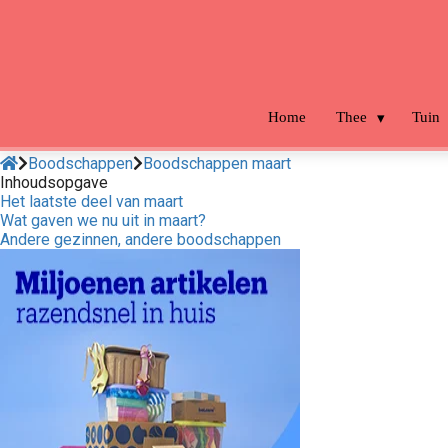
m anoniem
nformatie te
erzamelen over
et gedrag van een
ezoeker op de
Home
Thee
Tuin
ebsite.
Boodschappen
Boodschappen maart
arketing
Inhoudsopgave
Het laatste deel van maart
arketingcookies
Wat gaven we nu uit in maart?
orden gebruikt
Andere gezinnen, andere boodschappen
m bezoekers te
olgen op de
ebsite. Hierdoor
unnen website-
igenaren relevante
dvertenties tonen
ebaseerd op het
edrag van deze