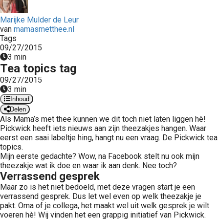
 op de
Marijke Mulder de Leur
e. Hierdoor
van
mamasmetthee.nl
 website-
Tags
ren
09/27/2015
nte
3 min
Tea topics tag
enties
gebaseerd
09/27/2015
3 min
 gedrag van
Inhoud
ezoeker.
Delen
Als Mama’s met thee kunnen we dit toch niet laten liggen hè!
Pickwick heeft iets nieuws aan zijn theezakjes hangen. Waar
uren
eerst een saai labeltje hing, hangt nu een vraag. De Pickwick tea
topics.
Mijn eerste gedachte? Wow, na Facebook stelt nu ook mijn
theezakje wat ik doe en waar ik aan denk. Nee toch?
Verrassend gesprek
Maar zo is het niet bedoeld, met deze vragen start je een
verrassend gesprek. Dus let wel even op welk theezakje je
pakt. Oma of je collega, het maakt wel uit welk gesprek je wilt
voeren hè! Wij vinden het een grappig initiatief van Pickwick.