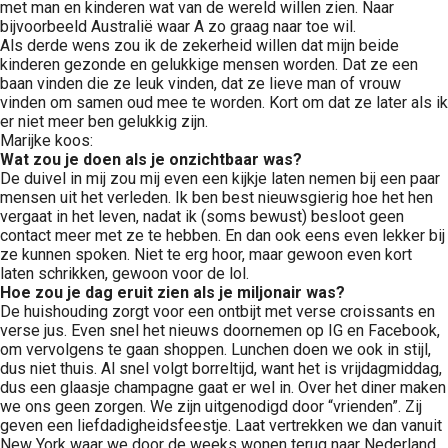
met man en kinderen wat van de wereld willen zien. Naar
bijvoorbeeld Australië waar A zo graag naar toe wil.
Als derde wens zou ik de zekerheid willen dat mijn beide
kinderen gezonde en gelukkige mensen worden. Dat ze een
baan vinden die ze leuk vinden, dat ze lieve man of vrouw
vinden om samen oud mee te worden. Kort om dat ze later als ik
er niet meer ben gelukkig zijn.
Marijke koos:
Wat zou je doen als je onzichtbaar was?
De duivel in mij zou mij even een kijkje laten nemen bij een paar
mensen uit het verleden. Ik ben best nieuwsgierig hoe het hen
vergaat in het leven, nadat ik (soms bewust) besloot geen
contact meer met ze te hebben. En dan ook eens even lekker bij
ze kunnen spoken. Niet te erg hoor, maar gewoon even kort
laten schrikken, gewoon voor de lol.
Hoe zou je dag eruit zien als je miljonair was?
De huishouding zorgt voor een ontbijt met verse croissants en
verse jus. Even snel het nieuws doornemen op IG en Facebook,
om vervolgens te gaan shoppen. Lunchen doen we ook in stijl,
dus niet thuis. Al snel volgt borreltijd, want het is vrijdagmiddag,
dus een glaasje champagne gaat er wel in. Over het diner maken
we ons geen zorgen. We zijn uitgenodigd door “vrienden”. Zij
geven een liefdadigheidsfeestje. Laat vertrekken we dan vanuit
New York waar we door de weeks wonen terug naar Nederland