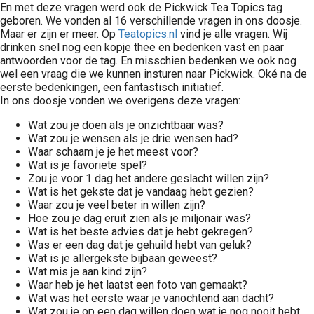
En met deze vragen werd ook de Pickwick Tea Topics tag
geboren. We vonden al 16 verschillende vragen in ons doosje.
Maar er zijn er meer. Op
Teatopics.nl
vind je alle vragen. Wij
drinken snel nog een kopje thee en bedenken vast en paar
antwoorden voor de tag. En misschien bedenken we ook nog
wel een vraag die we kunnen insturen naar Pickwick. Oké na de
eerste bedenkingen, een fantastisch initiatief.
In ons doosje vonden we overigens deze vragen:
Wat zou je doen als je onzichtbaar was?
Wat zou je wensen als je drie wensen had?
Waar schaam je je het meest voor?
Wat is je favoriete spel?
Zou je voor 1 dag het andere geslacht willen zijn?
Wat is het gekste dat je vandaag hebt gezien?
Waar zou je veel beter in willen zijn?
Hoe zou je dag eruit zien als je miljonair was?
Wat is het beste advies dat je hebt gekregen?
Was er een dag dat je gehuild hebt van geluk?
Wat is je allergekste bijbaan geweest?
Wat mis je aan kind zijn?
Waar heb je het laatst een foto van gemaakt?
Wat was het eerste waar je vanochtend aan dacht?
Wat zou je op een dag willen doen wat je nog nooit hebt