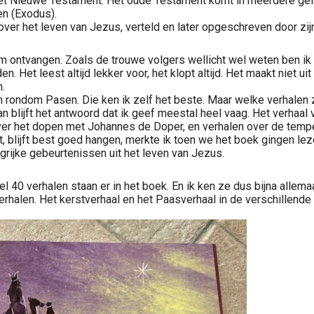
et Nieuwe Testament. Het oude Testament komt in meerdere gelove
n (Exodus).
er het leven van Jezus, verteld en later opgeschreven door zijn
m ontvangen. Zoals de trouwe volgers wellicht wel weten ben ik
en. Het leest altijd lekker voor, het klopt altijd. Het maakt niet 
.
len rondom Pasen. Die ken ik zelf het beste. Maar welke verhalen z
dan blijft het antwoord dat ik geef meestal heel vaag. Het verha
over het dopen met Johannes de Doper, en verhalen over de tempe
leert, blijft best goed hangen, merkte ik toen we het boek gingen
rijke gebeurtenissen uit het leven van Jezus.
40 verhalen staan er in het boek. En ik ken ze dus bijna allema
len. Het kerstverhaal en het Paasverhaal in de verschillende de