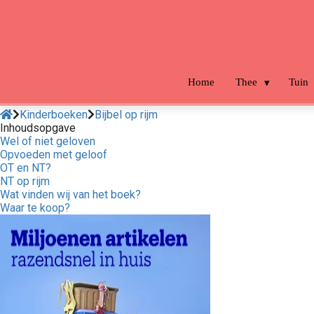
m anoniem
nformatie te
erzamelen over
et gedrag van een
ezoeker op de
Home
Thee
Tuin
ebsite.
Kinderboeken
Bijbel op rijm
arketing
Inhoudsopgave
Wel of niet geloven
arketingcookies
Opvoeden met geloof
orden gebruikt
OT en NT?
m bezoekers te
NT op rijm
Wat vinden wij van het boek?
olgen op de
Waar te koop?
ebsite. Hierdoor
unnen website-
igenaren relevante
dvertenties tonen
ebaseerd op het
edrag van deze