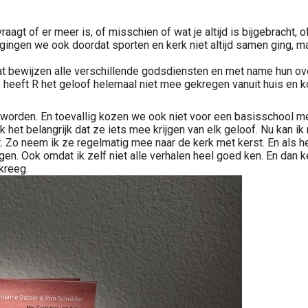
vraagt of er meer is, of misschien of wat je altijd is bijgebracht
it gingen we ook doordat sporten en kerk niet altijd samen ging
dat bewijzen alle verschillende godsdiensten en met name hun o
Zo heeft R het geloof helemaal niet mee gekregen vanuit huis en k
worden. En toevallig kozen we ook niet voor een basisschool me
k het belangrijk dat ze iets mee krijgen van elk geloof. Nu kan i
 Zo neem ik ze regelmatig mee naar de kerk met kerst. En als h
en. Ook omdat ik zelf niet alle verhalen heel goed ken. En dan ken
kreeg.