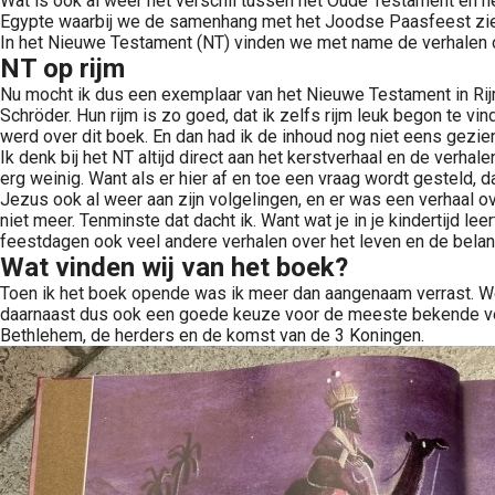
Wat is ook al weer het verschil tussen het Oude Testament en h
Egypte waarbij we de samenhang met het Joodse Paasfeest zie
In het Nieuwe Testament (NT) vinden we met name de verhalen ov
NT op rijm
Nu mocht ik dus een exemplaar van het Nieuwe Testament in Rij
Schröder. Hun rijm is zo goed, dat ik zelfs rijm leuk begon te vind
werd over dit boek. En dan had ik de inhoud nog niet eens gezien
Ik denk bij het NT altijd direct aan het kerstverhaal en de verha
erg weinig. Want als er hier af en toe een vraag wordt gesteld, 
Jezus ook al weer aan zijn volgelingen, en er was een verhaal 
niet meer. Tenminste dat dacht ik. Want wat je in je kindertijd 
feestdagen ook veel andere verhalen over het leven en de belang
Wat vinden wij van het boek?
Toen ik het boek opende was ik meer dan aangenaam verrast. Wel 
daarnaast dus ook een goede keuze voor de meeste bekende verha
Bethlehem, de herders en de komst van de 3 Koningen.