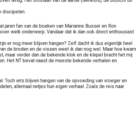
n terug. Het ontstaan van de aarde (Genesis), de uittocht uit
 discipelen.
 al jaren fan van de boeken van Marianne Busser en Ron
uit over welk onderwerp. Vandaar dat ik dan ook direct enthousiast
ijn er nog meer blijven hangen? Zelf dacht ik dus eigenlijk heel
al van de broden en de vissen weet ik dan nog wel. Maar hoe kwam
l, maar verder dan de bekende klok en de klepel bracht het mij
 lezen. Het NT bevat naast de meeste bekende verhalen en
al. Toch iets blijven hangen van de opvoeding van vroeger en
len, allemaal netjes hun eigen verhaal. Zoals de reis naar