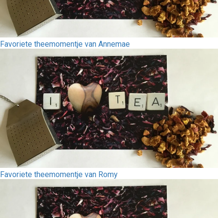
Favoriete theemomentje van Annemae
Favoriete theemomentje van Romy