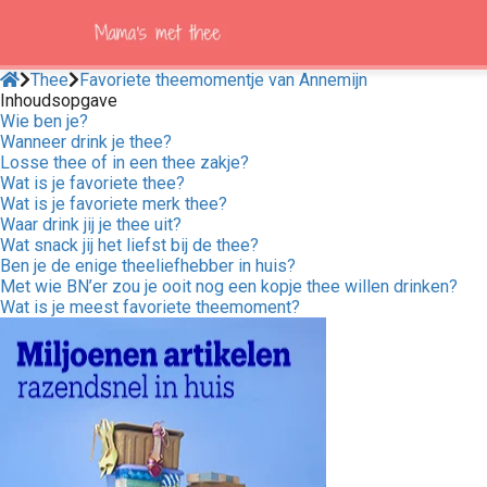
Thee
Favoriete theemomentje van Annemijn
Inhoudsopgave
Wie ben je?
ngen
Wanneer drink je thee?
 policy
Losse thee of in een thee zakje?
Wat is je favoriete thee?
Wat is je favoriete merk thee?
Waar drink jij je thee uit?
Wat snack jij het liefst bij de thee?
oneel
Ben je de enige theeliefhebber in huis?
Met wie BN’er zou je ooit nog een kopje thee willen drinken?
onele
Wat is je meest favoriete theemoment?
s zijn
kelijk om
bsite te
ken. Ze
 gebruikt
asisfuncties
der deze