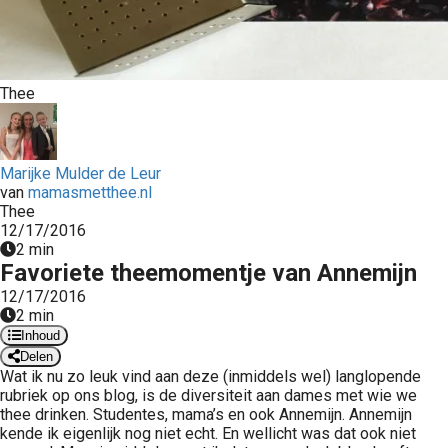
 op de
e. Hierdoor
 website-
ren
Thee
nte
enties
gebaseerd
Marijke Mulder de Leur
 gedrag van
van
mamasmetthee.nl
ezoeker.
Thee
12/17/2016
2 min
Favoriete theemomentje van Annemijn
uren
12/17/2016
2 min
Inhoud
Delen
Wat ik nu zo leuk vind aan deze (inmiddels wel) langlopende
rubriek op ons blog, is de diversiteit aan dames met wie we
thee drinken. Studentes, mama’s en ook Annemijn. Annemijn
kende ik eigenlijk nog niet echt. En wellicht was dat ook niet