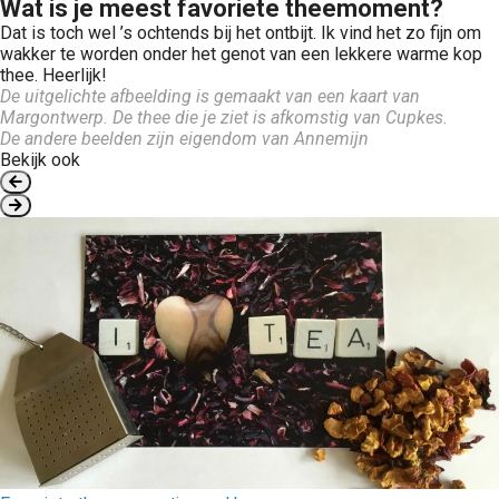
Wat is je meest favoriete theemoment?
Dat is toch wel ’s ochtends bij het ontbijt. Ik vind het zo fijn om
wakker te worden onder het genot van een lekkere warme kop
thee. Heerlijk!
De uitgelichte afbeelding is gemaakt van een kaart van
Margontwerp
. De thee die je ziet is afkomstig van
Cupkes
.
De andere beelden zijn eigendom van Annemijn
Bekijk ook