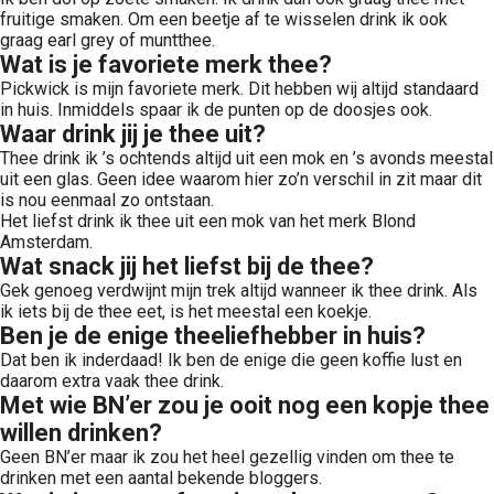
fruitige smaken. Om een beetje af te wisselen drink ik ook
graag earl grey of muntthee.
Wat is je favoriete merk thee?
Pickwick is mijn favoriete merk. Dit hebben wij altijd standaard
in huis. Inmiddels spaar ik de punten op de doosjes ook.
Waar drink jij je thee uit?
Thee drink ik ’s ochtends altijd uit een mok en ’s avonds meestal
uit een glas. Geen idee waarom hier zo’n verschil in zit maar dit
is nou eenmaal zo ontstaan.
Het liefst drink ik thee uit een mok van het merk Blond
Amsterdam.
Wat snack jij het liefst bij de thee?
Gek genoeg verdwijnt mijn trek altijd wanneer ik thee drink. Als
ik iets bij de thee eet, is het meestal een koekje.
Ben je de enige theeliefhebber in huis?
Dat ben ik inderdaad! Ik ben de enige die geen koffie lust en
daarom extra vaak thee drink.
Met wie BN’er zou je ooit nog een kopje thee
willen drinken?
Geen BN’er maar ik zou het heel gezellig vinden om thee te
drinken met een aantal bekende bloggers.