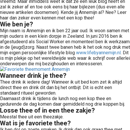
vreemd. Maar inmiddels weet ik dat ze een leuk blog heeft en
zal ik zeker af en toe ook eens bij haar bijlezen (dus even alle
nieuwe artikelen doornemen). Kende jij Annemijn al? Nee? Leer
haar dan zeker even kennen met een kop thee!
Wie ben je?
Mijn naam is Annemijn en ik ben 22 jaar oud. Ik woon samen met
mijn ouders in een klein dorpje in Zeeland. In juni 2016 ben ik
afgestudeerd als Social Worker en momenteel ben ik werkzaam
in de (jeugd)zorg. Naast twee banen heb ik het ook nog druk met
mijn eigen persoonlijke lifestyle blog
www.lifebyannemijn.nl
. Dit
is mijn plekje op het wereldwijde web waar ik schrijf over allerlei
onderwerpen die mij bezighouden en interesseren.
Wanneer drink je thee?
Thee drink ik iedere dag! Wanneer ik uit bed kom zet ik altijd
direct thee en drink dit dan bij het ontbijt. Dit is echt een
standaard ritueel geworden.
Daarnaast drink ik tijdens de lunch nog een kop thee en
gedurende de dag komen daar gemiddeld nog drie koppen bij.
Losse thee of in een thee zakje?
Meestal thee uit een theezakje.
Wat is je favoriete thee?
Ik ben dol op zoete smaken. Ik drink dan ook graag thee met