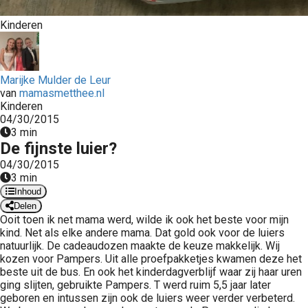
 op de
Kinderen
e. Hierdoor
 website-
ren
nte
Marijke Mulder de Leur
van
mamasmetthee.nl
enties
Kinderen
gebaseerd
04/30/2015
 gedrag van
3 min
ezoeker.
De fijnste luier?
04/30/2015
3 min
uren
Inhoud
Delen
Ooit toen ik net mama werd, wilde ik ook het beste voor mijn
kind. Net als elke andere mama. Dat gold ook voor de luiers
natuurlijk. De cadeaudozen maakte de keuze makkelijk. Wij
kozen voor Pampers. Uit alle proefpakketjes kwamen deze het
beste uit de bus. En ook het kinderdagverblijf waar zij haar uren
ging slijten, gebruikte Pampers. T werd ruim 5,5 jaar later
geboren en intussen zijn ook de luiers weer verder verbeterd.