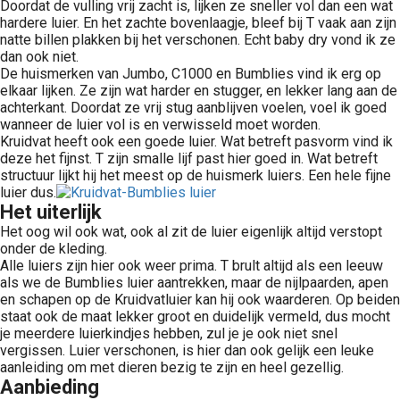
Doordat de vulling vrij zacht is, lijken ze sneller vol dan een wat
hardere luier. En het zachte bovenlaagje, bleef bij T vaak aan zijn
natte billen plakken bij het verschonen. Echt baby dry vond ik ze
dan ook niet.
De huismerken van Jumbo, C1000 en Bumblies vind ik erg op
elkaar lijken. Ze zijn wat harder en stugger, en lekker lang aan de
achterkant. Doordat ze vrij stug aanblijven voelen, voel ik goed
wanneer de luier vol is en verwisseld moet worden.
Kruidvat heeft ook een goede luier. Wat betreft pasvorm vind ik
deze het fijnst. T zijn smalle lijf past hier goed in. Wat betreft
structuur lijkt hij het meest op de huismerk luiers. Een hele fijne
luier dus.
Het uiterlijk
Het oog wil ook wat, ook al zit de luier eigenlijk altijd verstopt
onder de kleding.
Alle luiers zijn hier ook weer prima. T brult altijd als een leeuw
als we de Bumblies luier aantrekken, maar de nijlpaarden, apen
en schapen op de Kruidvatluier kan hij ook waarderen. Op beiden
staat ook de maat lekker groot en duidelijk vermeld, dus mocht
je meerdere luierkindjes hebben, zul je je ook niet snel
vergissen. Luier verschonen, is hier dan ook gelijk een leuke
aanleiding om met dieren bezig te zijn en heel gezellig.
Aanbieding