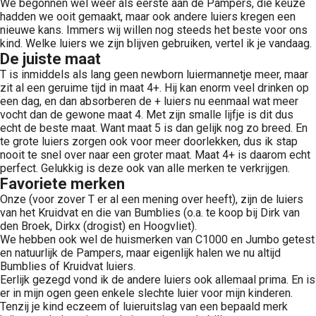
We begonnen wel weer als eerste aan de Pampers, die keuze
hadden we ooit gemaakt, maar ook andere luiers kregen een
nieuwe kans. Immers wij willen nog steeds het beste voor ons
kind. Welke luiers we zijn blijven gebruiken, vertel ik je vandaag.
De juiste maat
T is inmiddels als lang geen newborn luiermannetje meer, maar
zit al een geruime tijd in maat 4+. Hij kan enorm veel drinken op
een dag, en dan absorberen de + luiers nu eenmaal wat meer
vocht dan de gewone maat 4. Met zijn smalle lijfje is dit dus
echt de beste maat. Want maat 5 is dan gelijk nog zo breed. En
te grote luiers zorgen ook voor meer doorlekken, dus ik stap
nooit te snel over naar een groter maat. Maat 4+ is daarom echt
perfect. Gelukkig is deze ook van alle merken te verkrijgen.
Favoriete merken
Onze (voor zover T er al een mening over heeft), zijn de luiers
van het Kruidvat en die van Bumblies (o.a. te koop bij Dirk van
den Broek, Dirkx (drogist) en Hoogvliet).
We hebben ook wel de huismerken van C1000 en Jumbo getest
en natuurlijk de Pampers, maar eigenlijk halen we nu altijd
Bumblies of Kruidvat luiers.
Eerlijk gezegd vond ik de andere luiers ook allemaal prima. En is
er in mijn ogen geen enkele slechte luier voor mijn kinderen.
Tenzij je kind eczeem of luieruitslag van een bepaald merk