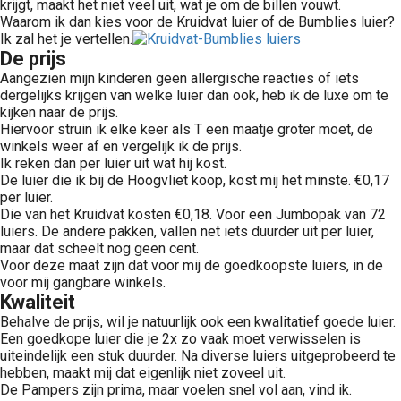
krijgt, maakt het niet veel uit, wat je om de billen vouwt.
Waarom ik dan kies voor de Kruidvat luier of de Bumblies luier?
Ik zal het je vertellen.
De prijs
Aangezien mijn kinderen geen allergische reacties of iets
dergelijks krijgen van welke luier dan ook, heb ik de luxe om te
kijken naar de prijs.
Hiervoor struin ik elke keer als T een maatje groter moet, de
winkels weer af en vergelijk ik de prijs.
Ik reken dan per luier uit wat hij kost.
De luier die ik bij de Hoogvliet koop, kost mij het minste. €0,17
per luier.
Die van het Kruidvat kosten €0,18. Voor een Jumbopak van 72
luiers. De andere pakken, vallen net iets duurder uit per luier,
maar dat scheelt nog geen cent.
Voor deze maat zijn dat voor mij de goedkoopste luiers, in de
voor mij gangbare winkels.
Kwaliteit
Behalve de prijs, wil je natuurlijk ook een kwalitatief goede luier.
Een goedkope luier die je 2x zo vaak moet verwisselen is
uiteindelijk een stuk duurder. Na diverse luiers uitgeprobeerd te
hebben, maakt mij dat eigenlijk niet zoveel uit.
De Pampers zijn prima, maar voelen snel vol aan, vind ik.