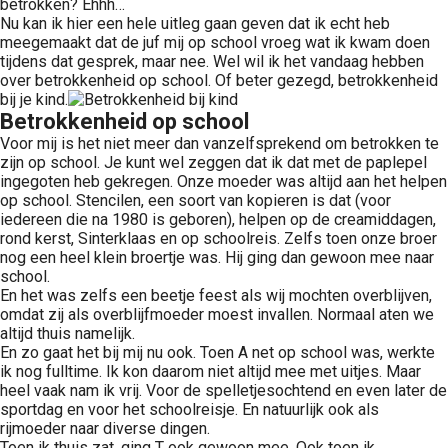
betrokken? Ehhh…
Nu kan ik hier een hele uitleg gaan geven dat ik echt heb
meegemaakt dat de juf mij op school vroeg wat ik kwam doen
tijdens dat gesprek, maar nee. Wel wil ik het vandaag hebben
over betrokkenheid op school. Of beter gezegd, betrokkenheid
bij je kind.
Betrokkenheid op school
Voor mij is het niet meer dan vanzelfsprekend om betrokken te
zijn op school. Je kunt wel zeggen dat ik dat met de paplepel
ingegoten heb gekregen. Onze moeder was altijd aan het helpen
op school. Stencilen, een soort van kopieren is dat (voor
iedereen die na 1980 is geboren), helpen op de creamiddagen,
rond kerst, Sinterklaas en op schoolreis. Zelfs toen onze broer
nog een heel klein broertje was. Hij ging dan gewoon mee naar
school.
En het was zelfs een beetje feest als wij mochten overblijven,
omdat zij als overblijfmoeder moest invallen. Normaal aten we
altijd thuis namelijk.
En zo gaat het bij mij nu ook. Toen A net op school was, werkte
ik nog fulltime. Ik kon daarom niet altijd mee met uitjes. Maar
heel vaak nam ik vrij. Voor de spelletjesochtend en even later de
sportdag en voor het schoolreisje. En natuurlijk ook als
rijmoeder naar diverse dingen.
Toen ik thuis zat, ging T ook gewoon mee. Ook toen ik