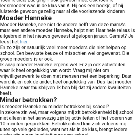
leesmoeder was in de klas van A. Hij ook een boekje, of hij
luisterde gewoon gezellig naar al die voorlezende kinderen.
Moeder Hanneke
Moeder Hanneke, nee niet de andere helft van deze mama’s
maar een andere moeder Hanneke, helpt niet. Haar hele relaas is
uitgebreid in het nieuws geweest afgelopen januari. Gemist? Je
leest het
hier
.
En zo zijn er natuurlijk veel meer moeders die niet helpen op
school. Een bewuste keuze of misschien wel ongewenst. Die
groep moeders is er ook.
Ik snap moeder Hanneke ergens wel. Er zijn ook activiteiten
waar ik heel ongelukkig van wordt. Vraag mij niet om
vrijwilligerswerk te doen met mensen met een beperking. Daar
word ik, en ook de ander, heel ongelukkig van. Dus laat moeder
Hanneke maar thuisblijven. Ik ben blij dat zij andere kwaliteiten
heeft.
Minder betrokken?
Is moeder Hanneke nu minder betrokken bij school?
In zekere zin wel, maar volgens mij zit betrokkenheid bij school
niet alleen in het aanwezig zijn bij activiteiten of het voeren van
10 minuten gesprekken. Betrokkenheid kan zich volgens mij
uiten op vele gebieden, want net als in de klas, brengt iedere