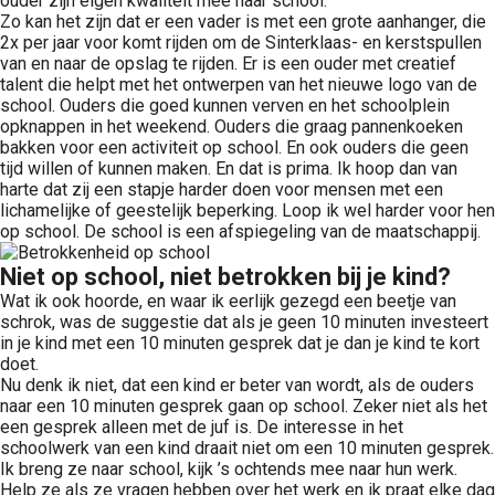
ouder zijn eigen kwaliteit mee naar school.
Zo kan het zijn dat er een vader is met een grote aanhanger, die
2x per jaar voor komt rijden om de Sinterklaas- en kerstspullen
van en naar de opslag te rijden. Er is een ouder met creatief
talent die helpt met het ontwerpen van het nieuwe logo van de
school. Ouders die goed kunnen verven en het schoolplein
opknappen in het weekend. Ouders die graag pannenkoeken
bakken voor een activiteit op school. En ook ouders die geen
tijd willen of kunnen maken. En dat is prima. Ik hoop dan van
harte dat zij een stapje harder doen voor mensen met een
lichamelijke of geestelijk beperking. Loop ik wel harder voor hen
op school. De school is een afspiegeling van de maatschappij.
Niet op school, niet betrokken bij je kind?
Wat ik ook hoorde, en waar ik eerlijk gezegd een beetje van
schrok, was de suggestie dat als je geen 10 minuten investeert
in je kind met een 10 minuten gesprek dat je dan je kind te kort
doet.
Nu denk ik niet, dat een kind er beter van wordt, als de ouders
naar een 10 minuten gesprek gaan op school. Zeker niet als het
een gesprek alleen met de juf is. De interesse in het
schoolwerk van een kind draait niet om een 10 minuten gesprek.
Ik breng ze naar school, kijk ’s ochtends mee naar hun werk.
Help ze als ze vragen hebben over het werk en ik praat elke dag