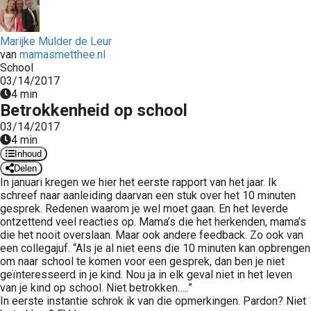
 op de
e. Hierdoor
Marijke Mulder de Leur
 website-
van
mamasmetthee.nl
ren
School
nte
03/14/2017
4 min
enties
Betrokkenheid op school
gebaseerd
03/14/2017
 gedrag van
4 min
ezoeker.
Inhoud
Delen
In januari kregen we hier het eerste rapport van het jaar. Ik
uren
schreef naar aanleiding daarvan een stuk over het 10 minuten
gesprek. Redenen waarom je wel moet gaan. En het leverde
ontzettend veel reacties op. Mama’s die het herkenden, mama’s
die het nooit overslaan. Maar ook andere feedback. Zo ook van
een collegajuf. “Als je al niet eens die 10 minuten kan opbrengen
om naar school te komen voor een gesprek, dan ben je niet
geïnteresseerd in je kind. Nou ja in elk geval niet in het leven
van je kind op school. Niet betrokken…..”
In eerste instantie schrok ik van die opmerkingen. Pardon? Niet