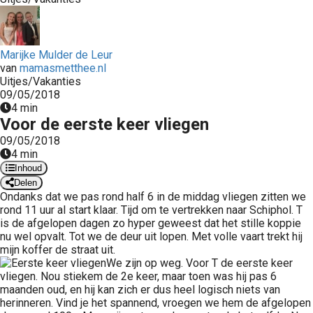
 op de
e. Hierdoor
 website-
Marijke Mulder de Leur
ren
van
mamasmetthee.nl
nte
Uitjes/Vakanties
09/05/2018
enties
4 min
gebaseerd
Voor de eerste keer vliegen
 gedrag van
09/05/2018
ezoeker.
4 min
Inhoud
Delen
uren
Ondanks dat we pas rond half 6 in de middag vliegen zitten we
rond 11 uur al start klaar. Tijd om te vertrekken naar Schiphol. T
is de afgelopen dagen zo hyper geweest dat het stille koppie
nu wel opvalt. Tot we de deur uit lopen. Met volle vaart trekt hij
mijn koffer de straat uit.
We zijn op weg. Voor T de eerste keer
vliegen. Nou stiekem de 2e keer, maar toen was hij pas 6
maanden oud, en hij kan zich er dus heel logisch niets van
herinneren. Vind je het spannend, vroegen we hem de afgelopen