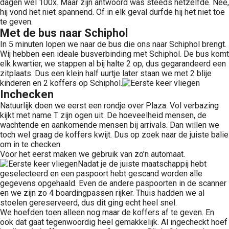
dagen wel 100x. Maar zijn antwoord was steeds hetzelfde. Nee,
hij vond het niet spannend. Of in elk geval durfde hij het niet toe
te geven.
Met de bus naar Schiphol
In 5 minuten lopen we naar de bus die ons naar Schiphol brengt.
Wij hebben een ideale busverbinding met Schiphol. De bus komt
elk kwartier, we stappen al bij halte 2 op, dus gegarandeerd een
zitplaats. Dus een klein half uurtje later staan we met 2 blije
kinderen en 2 koffers op Schiphol.
Inchecken
Natuurlijk doen we eerst een rondje over Plaza. Vol verbazing
kijkt met name T zijn ogen uit. De hoeveelheid mensen, de
wachtende en aankomende mensen bij arrivals. Dan willen we
toch wel graag de koffers kwijt. Dus op zoek naar de juiste balie
om in te checken.
Voor het eerst maken we gebruik van zo’n automaat.
Nadat je de juiste maatschappij hebt
geselecteerd en een paspoort hebt gescand worden alle
gegevens opgehaald. Even de andere paspoorten in de scanner
en we zijn zo 4 boardingpassen rijker. Thuis hadden we al
stoelen gereserveerd, dus dit ging echt heel snel.
We hoefden toen alleen nog maar de koffers af te geven. En
ook dat gaat tegenwoordig heel gemakkelijk. Al ingecheckt hoef