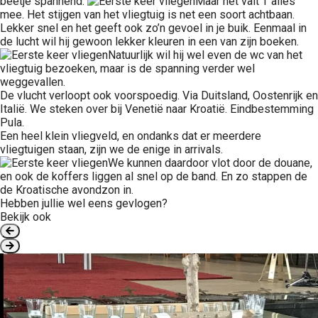
beetje spannend.
Maar het valt T alles
mee. Het stijgen van het vliegtuig is net een soort achtbaan.
Lekker snel en het geeft ook zo’n gevoel in je buik. Eenmaal in
de lucht wil hij gewoon lekker kleuren in een van zijn boeken.
Natuurlijk wil hij wel even de wc van het
vliegtuig bezoeken, maar is de spanning verder wel
weggevallen.
De vlucht verloopt ook voorspoedig. Via Duitsland, Oostenrijk en
Italië. We steken over bij Venetië naar Kroatië. Eindbestemming
Pula.
Een heel klein vliegveld, en ondanks dat er meerdere
vliegtuigen staan, zijn we de enige in arrivals.
We kunnen daardoor vlot door de douane,
en ook de koffers liggen al snel op de band. En zo stappen de
de Kroatische avondzon in.
Hebben jullie wel eens gevlogen?
Bekijk ook