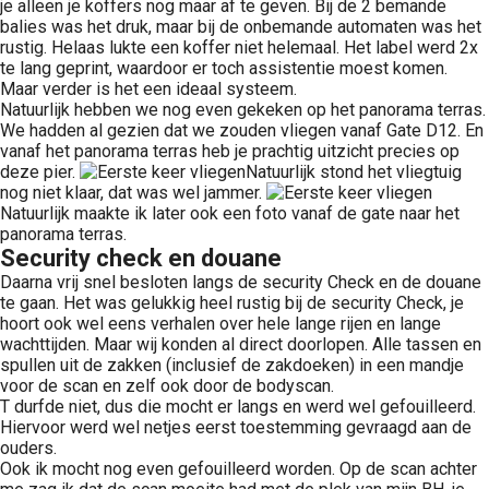
je alleen je koffers nog maar af te geven. Bij de 2 bemande
balies was het druk, maar bij de onbemande automaten was het
rustig. Helaas lukte een koffer niet helemaal. Het label werd 2x
te lang geprint, waardoor er toch assistentie moest komen.
Maar verder is het een ideaal systeem.
Natuurlijk hebben we nog even gekeken op het panorama terras.
We hadden al gezien dat we zouden vliegen vanaf Gate D12. En
vanaf het panorama terras heb je prachtig uitzicht precies op
deze pier.
Natuurlijk stond het vliegtuig
nog niet klaar, dat was wel jammer.
Natuurlijk maakte ik later ook een foto vanaf de gate naar het
panorama terras.
Security check en douane
Daarna vrij snel besloten langs de security Check en de douane
te gaan. Het was gelukkig heel rustig bij de security Check, je
hoort ook wel eens verhalen over hele lange rijen en lange
wachttijden. Maar wij konden al direct doorlopen. Alle tassen en
spullen uit de zakken (inclusief de zakdoeken) in een mandje
voor de scan en zelf ook door de bodyscan.
T durfde niet, dus die mocht er langs en werd wel gefouilleerd.
Hiervoor werd wel netjes eerst toestemming gevraagd aan de
ouders.
Ook ik mocht nog even gefouilleerd worden. Op de scan achter