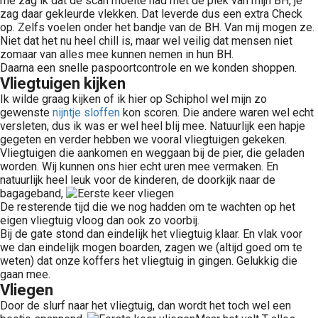
me zag ik dat de scan moeite had met de plek van mijn BH, je
zag daar gekleurde vlekken. Dat leverde dus een extra Check
op. Zelfs voelen onder het bandje van de BH. Van mij mogen ze.
Niet dat het nu heel chill is, maar wel veilig dat mensen niet
zomaar van alles mee kunnen nemen in hun BH.
Daarna een snelle paspoortcontrole en we konden shoppen.
Vliegtuigen kijken
Ik wilde graag kijken of ik hier op Schiphol wel mijn zo
gewenste
nijntje sloffen
kon scoren. Die andere waren wel echt
versleten, dus ik was er wel heel blij mee. Natuurlijk een hapje
gegeten en verder hebben we vooral vliegtuigen gekeken.
Vliegtuigen die aankomen en weggaan bij de pier, die geladen
worden. Wij kunnen ons hier echt uren mee vermaken. En
natuurlijk heel leuk voor de kinderen, de doorkijk naar de
bagageband,
De resterende tijd die we nog hadden om te wachten op het
eigen vliegtuig vloog dan ook zo voorbij.
Bij de gate stond dan eindelijk het vliegtuig klaar. En vlak voor
we dan eindelijk mogen boarden, zagen we (altijd goed om te
weten) dat onze koffers het vliegtuig in gingen. Gelukkig die
gaan mee.
Vliegen
Door de slurf naar het vliegtuig, dan wordt het toch wel een