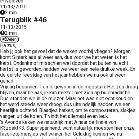
Priveleven
 op de
11/13/2015
2 min
e. Hierdoor
Terugblik #46
 website-
11/13/2015
ren
2 min
nte
Delen
enties
Ha zus,
gebaseerd
Heb jij ook het gevoel dat de weken voorbij vliegen? Morgen
komt Sinterklaas al weer aan, dus voor we het weten is het
 gedrag van
kerst. Ondanks of misschien wel doordat het buiten nu echt
ezoeker.
herfst is geworden, hadden we weer een hele drukke week. En
de eerste feestdag van het jaar hebben we nu ook al weer
gehad.
uren
Vrijdag begonnen T en ik gewoon in de moestuin. Het zou droog
blijven, maar helaas, je kan miezer niet zien op buienradar hè.
Dus stonden we in de miezer. Maar het was niet echt koud en
het werd steeds weer droog, dus uiteindelijk hadden we een
heerlijke ochtend. Blaadjes harken, om te composteren, slakjes
vangen uit de kolen, T vindt het allemaal even leuk.
’s Avonds keken we natuurlijk met A naar de finale van
K3zoektK3. Superspannend, want natuurlijk moesten hier onze
favoriete meisjes wel winnen he! Gelukkig kunnen we nu