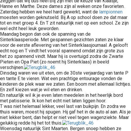
zeggen dat wij dus heel blij zijn met de keuze van Klaasje,
Hanne en Marthe. Deze dames zijn al weken onze favorieten.
Zaterdag hebben we heel hard gewerkt, want de
lampionnen
moesten worden geknutseld. Bij A op school doen ze dat maar
tot en met groep 4. En T zit natuurlijk niet op een school. Ze zijn
wel echt heel leuk geworden.
Maandag begon dan ook de spanning van de
Sinterklaasperiode. Met gespannen gezichten zaten ze klaar
voor de eerste aflevering van het Sinterklaasjournaal. A gelooft
echt nog en T vindt het vooral spannend omdat zijn grote zus
het zo spannend vindt. Maar hij is overtuigd zodra de Zwarte
Pieten en Opa Piet (zo noemt hij Sinterklaas) in beeld
verschijnen.
Dinsdag waren we uit eten, om de 30ste verjaardag van tante P
en tante E te vieren. Wat een prachtige entourage vonden de
kinderen de plek waar we zaten. Een boom met allemaal lichtjes.
En zelf kiezen wat je wil eten en drinken.
En natuurlijk wil ik je even laten meedelen in het heerlijk bord
met patisserie. Ik kon het echt niet laten liggen hoor.
T was niet helemaal lekker, veel last van buikpijn. En zodra we
thuis waren, moest hij spugen. Hij gaf het in de auto al aan. Als je
niet lekker bent, dan helpt er niet veel tegen wagenziekte. Maar
gelukkig redde hij het tot thuis.
Woensdag natuurlijk Sint Maarten. Bergen snoep hebben ze