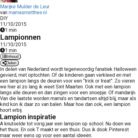
 op de
Marijke Mulder de Leur
van
mamasmetthee.nl
e. Hierdoor
DIY
 website-
11/10/2015
ren
1 min
nte
Lampionnen
enties
11/10/2015
gebaseerd
1 min
Inhoud
 gedrag van
Delen
ezoeker.
In delen van Nederland wordt tegenwoordig fanatiek Halloween
gevierd, met optochten. Of de kinderen gaan verkleed en met
een lampion langs de deuren voor een “trick or treat”. Zo vieren
uren
we hier al zo lang ik weet Sint Maarten. Ook met een lampion
langs alle deuren en dan zingen voor een snoepje. Of mandarijn.
Van die laatste worden mama’s en tandartsen altijd blij, maar als
kind kon ik daar zo van balen. Maar hoe dan ook, een lampion
hoort erbij.
Lampion inspiratie
A knutselde tot vorig jaar een lampion op school. Nu doen we
het thuis. En ook T maakt er een thuis. Dus ik dook Pinterest
maar weer eens op voor een aantal ideeën.