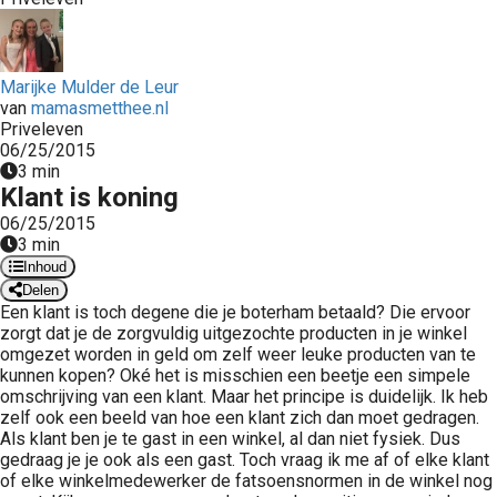
 op de
e. Hierdoor
 website-
Marijke Mulder de Leur
ren
van
mamasmetthee.nl
nte
Priveleven
06/25/2015
enties
3 min
gebaseerd
Klant is koning
 gedrag van
06/25/2015
ezoeker.
3 min
Inhoud
Delen
uren
Een klant is toch degene die je boterham betaald? Die ervoor
zorgt dat je de zorgvuldig uitgezochte producten in je winkel
omgezet worden in geld om zelf weer leuke producten van te
kunnen kopen? Oké het is misschien een beetje een simpele
omschrijving van een klant. Maar het principe is duidelijk. Ik heb
zelf ook een beeld van hoe een klant zich dan moet gedragen.
Als klant ben je te gast in een winkel, al dan niet fysiek. Dus
gedraag je je ook als een gast. Toch vraag ik me af of elke klant
of elke winkelmedewerker de fatsoensnormen in de winkel nog