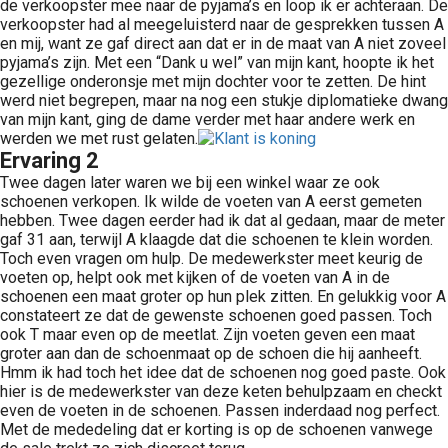
de verkoopster mee naar de pyjama’s en loop ik er achteraan. De
verkoopster had al meegeluisterd naar de gesprekken tussen A
en mij, want ze gaf direct aan dat er in de maat van A niet zoveel
pyjama’s zijn. Met een “Dank u wel” van mijn kant, hoopte ik het
gezellige onderonsje met mijn dochter voor te zetten. De hint
werd niet begrepen, maar na nog een stukje diplomatieke dwang
van mijn kant, ging de dame verder met haar andere werk en
werden we met rust gelaten.
Ervaring 2
Twee dagen later waren we bij een winkel waar ze ook
schoenen verkopen. Ik wilde de voeten van A eerst gemeten
hebben. Twee dagen eerder had ik dat al gedaan, maar de meter
gaf 31 aan, terwijl A klaagde dat die schoenen te klein worden.
Toch even vragen om hulp. De medewerkster meet keurig de
voeten op, helpt ook met kijken of de voeten van A in de
schoenen een maat groter op hun plek zitten. En gelukkig voor A
constateert ze dat de gewenste schoenen goed passen. Toch
ook T maar even op de meetlat. Zijn voeten geven een maat
groter aan dan de schoenmaat op de schoen die hij aanheeft.
Hmm ik had toch het idee dat de schoenen nog goed paste. Ook
hier is de medewerkster van deze keten behulpzaam en checkt
even de voeten in de schoenen. Passen inderdaad nog perfect.
Met de mededeling dat er korting is op de schoenen vanwege