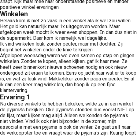
snapt. Kijk maar mee naar onderstaande positieve en minder
positieve winkel ervaringen.
Winkelen
Helaas kom ik niet zo vaak in een winkel als ik wel zou willen.
Het geld kan natuurlijk maar 1x uitgegeven worden. Maar
afgelopen week mocht ik weer even shoppen. En dan dus niet in
de supermarkt. Daar kom ik namelijk wel dagelijks.
Ik vind winkelen leuk, zonder peuter, maar met dochter. Zij
begint het winkelen onder de knie te krijgen.
Afgelopen woensdag waren we even samen op stap en gingen
winkelen. Zonder te kopen, alleen kijken, gaf ik haar mee. Ze
heeft zeer binnenkort nieuwe schoenen nodig en ook nieuw
ondergoed zit eraan te komen. Eens op jacht naar wat er te koop
is, en wat zij leuk vind. Makkelijker zonder papa en peuter. En al
ik dan een keer mag winkelen, dan hoop ik op een fijne
klantervaring.
Ervaring 1
Na diverse winkels te hebben bekeken, wilde ze in een winkel
de pyjama’s bekijken. Oké pyjama’s stonden dus vooral NIET op
de lijst, maar kijken mag altijd. Alleen we konden de pyjama’s
niet vinden. Vind ik ook niet bijzonder in de zomer, mijn
associatie met een pyjama is ook de winter. Ze gaat zelf naar
de verkoopster toe en vraagt waar de pyjama’s zijn. Keurig loopt