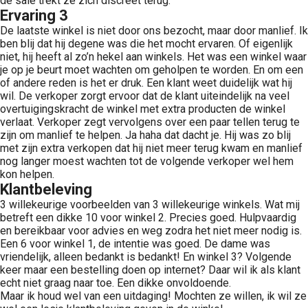
de sale trekt ze zich discreet terug.
Ervaring 3
De laatste winkel is niet door ons bezocht, maar door manlief. Ik
ben blij dat hij degene was die het mocht ervaren. Of eigenlijk
niet, hij heeft al zo’n hekel aan winkels. Het was een winkel waar
je op je beurt moet wachten om geholpen te worden. En om een
of andere reden is het er druk. Een klant weet duidelijk wat hij
wil. De verkoper zorgt ervoor dat de klant uiteindelijk na veel
overtuigingskracht de winkel met extra producten de winkel
verlaat. Verkoper zegt vervolgens over een paar tellen terug te
zijn om manlief te helpen. Ja haha dat dacht je. Hij was zo blij
met zijn extra verkopen dat hij niet meer terug kwam en manlief
nog langer moest wachten tot de volgende verkoper wel hem
kon helpen.
Klantbeleving
3 willekeurige voorbeelden van 3 willekeurige winkels. Wat mij
betreft een dikke 10 voor winkel 2. Precies goed. Hulpvaardig
en bereikbaar voor advies en weg zodra het niet meer nodig is.
Een 6 voor winkel 1, de intentie was goed. De dame was
vriendelijk, alleen bedankt is bedankt! En winkel 3? Volgende
keer maar een bestelling doen op internet? Daar wil ik als klant
echt niet graag naar toe. Een dikke onvoldoende.
Maar ik houd wel van een uitdaging! Mochten ze willen, ik wil ze