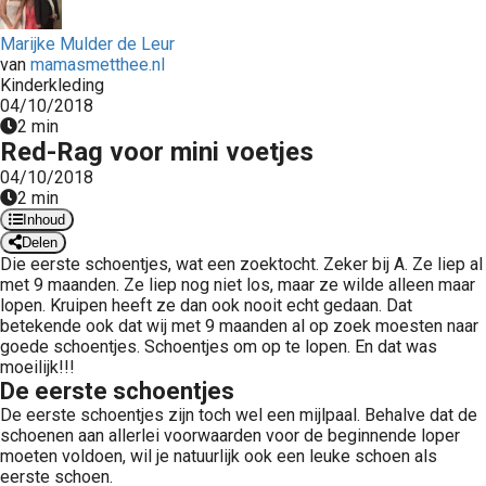
 op de
Marijke Mulder de Leur
e. Hierdoor
van
mamasmetthee.nl
 website-
Kinderkleding
ren
04/10/2018
nte
2 min
Red-Rag voor mini voetjes
enties
gebaseerd
04/10/2018
2 min
 gedrag van
Inhoud
ezoeker.
Delen
Die eerste schoentjes, wat een zoektocht. Zeker bij A. Ze liep al
met 9 maanden. Ze liep nog niet los, maar ze wilde alleen maar
uren
lopen. Kruipen heeft ze dan ook nooit echt gedaan. Dat
betekende ook dat wij met 9 maanden al op zoek moesten naar
goede schoentjes. Schoentjes om op te lopen. En dat was
moeilijk!!!
De eerste schoentjes
De eerste schoentjes zijn toch wel een mijlpaal. Behalve dat de
schoenen aan allerlei voorwaarden voor de beginnende loper
moeten voldoen, wil je natuurlijk ook een leuke schoen als
eerste schoen.