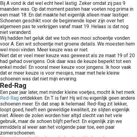
Bij A vond ik dat wel echt heel lastig. Zeker omdat zij pas 9
maanden was. Op dat moment pasten haar voeten nog prima in
een maat 18. En dat maakte het eigenlijk alleen maar lastiger.
Schoenen geschikt voor de beginnende loper zijn over het
algemeen pas te verkrijgen vanaf maat 19. Helaas is dat nog
niet veranderd.
Wij hadden het geluk dat we toch een mooi schoentje vonden
voor A. Een wit schoentje met groene details. We moesten hem
wel mooi vinden. Meer keuze was er niet.
Niet dat er veel meer keuze was geweest als ze maat 19 of 20
had gehad overigens. Ook daar was de keuze beperkt tot een
enkel model. En vooral meer keuze voor jongens. Ik hoor vaak
dat er meer keuze is voor meisjes, maar met hele kleine
schoenen was dat niet mijn ervaring.
Red-Rag
Een paar jaar later, met minder kleine voetjes, mocht ik het merk
Red-Rag
ontdekken. En T is fan! Hij wil nu eigenlijk geen andere
schoenen meer. En dat snap ik helemaal. Red-Rag zit lekker,
loopt goed, heeft een geweldige kwaliteit, ze slijten eigenlijk
niet. Alleen de zolen worden hier altijd slecht van het vele
gebruik, maar de schoen blijft perfect. En eigenlijk zijn we
inmiddels al weer aan het volgende paar toe, een paar
zomerschoenen.