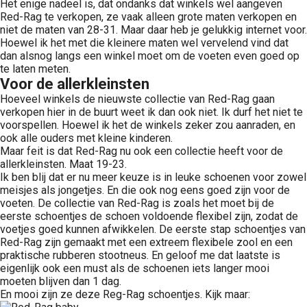
Het enige nadeel is, dat ondanks dat winkels wel aangeven
Red-Rag te verkopen, ze vaak alleen grote maten verkopen en
niet de maten van 28-31. Maar daar heb je gelukkig internet voor.
Hoewel ik het met die kleinere maten wel vervelend vind dat
dan alsnog langs een winkel moet om de voeten even goed op
te laten meten.
Voor de allerkleinsten
Hoeveel winkels de nieuwste collectie van Red-Rag gaan
verkopen hier in de buurt weet ik dan ook niet. Ik durf het niet te
voorspellen. Hoewel ik het de winkels zeker zou aanraden, en
ook alle ouders met kleine kinderen.
Maar feit is dat Red-Rag nu ook een collectie heeft voor de
allerkleinsten. Maat 19-23.
Ik ben blij dat er nu meer keuze is in leuke schoenen voor zowel
meisjes als jongetjes. En die ook nog eens goed zijn voor de
voeten. De collectie van Red-Rag is zoals het moet bij de
eerste schoentjes de schoen voldoende flexibel zijn, zodat de
voetjes goed kunnen afwikkelen. De eerste stap schoentjes van
Red-Rag zijn gemaakt met een extreem flexibele zool en een
praktische rubberen stootneus. En geloof me dat laatste is
eigenlijk ook een must als de schoenen iets langer mooi
moeten blijven dan 1 dag.
En mooi zijn ze deze Reg-Rag schoentjes. Kijk maar: