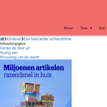
m anoniem
nformatie te
erzamelen over
et gedrag van een
ezoeker op de
Home
Thee
Tuin
ebsite.
Kinderen
Een heel ander ochtendritme
arketing
Inhoudsopgave
Eerder de deur uit
arketingcookies
Rustig aan
orden gebruikt
Wisseling van de wacht
m bezoekers te
olgen op de
ebsite. Hierdoor
unnen website-
igenaren relevante
dvertenties tonen
ebaseerd op het
edrag van deze