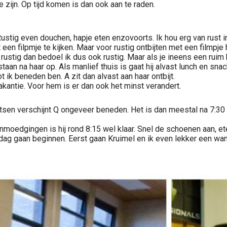
e zijn. Op tijd komen is dan ook aan te raden.
tig even douchen, hapje eten enzovoorts. Ik hou erg van rust in 
een filpmje te kijken. Maar voor rustig ontbijten met een filmpje 
rustig dan bedoel ik dus ook rustig. Maar als je ineens een ruim 
aan na haar op. Als manlief thuis is gaat hij alvast lunch en sna
 ik beneden ben. A zit dan alvast aan haar ontbijt.
vakantie. Voor hem is er dan ook het minst verandert.
oetsen verschijnt Q ongeveer beneden. Het is dan meestal na 7:30
anmoedgingen is hij rond 8:15 wel klaar. Snel de schoenen aan, et
n dag gaan beginnen. Eerst gaan Kruimel en ik even lekker een w