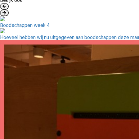
Bekijk ook
Boodschappen week 4
Hoeveel hebben wij nu uitgegeven aan boodschappen deze ma