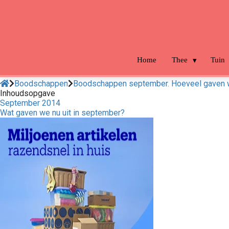
m anoniem
nformatie te
erzamelen over
et gedrag van een
ezoeker op de
Home
Thee
Tuin
ebsite.
Boodschappen
Boodschappen september. Hoeveel gaven wi
arketing
Inhoudsopgave
September 2014
arketingcookies
Wat gaven we nu uit in september?
orden gebruikt
m bezoekers te
olgen op de
ebsite. Hierdoor
unnen website-
igenaren relevante
dvertenties tonen
ebaseerd op het
edrag van deze