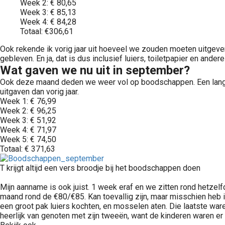
Week 2: € 80,65
Week 3: € 85,13
Week 4: € 84,28
Totaal: €306,61
Ook rekende ik vorig jaar uit hoeveel we zouden moeten uitgeve
gebleven. En ja, dat is dus inclusief luiers, toiletpapier en ander
Wat gaven we nu uit in september?
Ook deze maand deden we weer vol op boodschappen. Een lange 
uitgaven dan vorig jaar.
Week 1: € 76,99
Week 2: € 96,25
Week 3: € 51,92
Week 4: € 71,97
Week 5: € 74,50
Totaal: € 371,63
T krijgt altijd een vers broodje bij het boodschappen doen
Mijn aanname is ook juist. 1 week eraf en we zitten rond hetzelf
maand rond de €80/€85. Kan toevallig zijn, maar misschien heb 
een groot pak luiers kochten, en mosselen aten. Die laatste ware
heerlijk van genoten met zijn tweeën, want de kinderen waren er