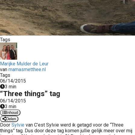
 op de
e. Hierdoor
 website-
ren
nte
Tags
enties
gebaseerd
 gedrag van
ezoeker.
Marijke Mulder de Leur
van
mamasmetthee.nl
Tags
06/14/2015
uren
3 min
“Three things” tag
06/14/2015
3 min
Inhoud
Delen
Door
Sylvie
van C’est Sylvie werd ik getagd voor de “Three
things” tag. Dus door deze tag komen jullie gelijk meer over mij