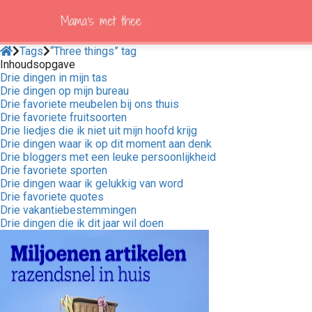
Tags
“Three things” tag
Inhoudsopgave
Drie dingen in mijn tas
ngen
Drie dingen op mijn bureau
 policy
Drie favoriete meubelen bij ons thuis
Drie favoriete fruitsoorten
Drie liedjes die ik niet uit mijn hoofd krijg
Drie dingen waar ik op dit moment aan denk
Drie bloggers met een leuke persoonlijkheid
oneel
Drie favoriete sporten
Drie dingen waar ik gelukkig van word
onele
Drie favoriete quotes
s zijn
Drie vakantiebestemmingen
kelijk om
Drie dingen die ik dit jaar wil doen
bsite te
ken. Ze
 gebruikt
asisfuncties
der deze