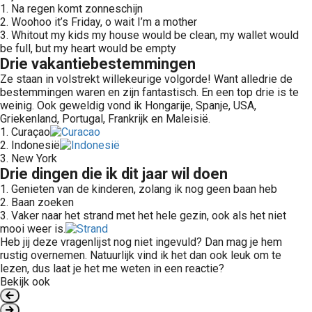
1. Na regen komt zonneschijn
2. Woohoo it’s Friday, o wait I’m a mother
3. Whitout my kids my house would be clean, my wallet would
be full, but my heart would be empty
Drie vakantiebestemmingen
Ze staan in volstrekt willekeurige volgorde! Want alledrie de
bestemmingen waren en zijn fantastisch. En een top drie is te
weinig. Ook geweldig vond ik Hongarije, Spanje, USA,
Griekenland, Portugal, Frankrijk en Maleisië.
1. Curaçao
2. Indonesië
3. New York
Drie dingen die ik dit jaar wil doen
1. Genieten van de kinderen, zolang ik nog geen baan heb
2. Baan zoeken
3. Vaker naar het strand met het hele gezin, ook als het niet
mooi weer is.
Heb jij deze vragenlijst nog niet ingevuld? Dan mag je hem
rustig overnemen. Natuurlijk vind ik het dan ook leuk om te
lezen, dus laat je het me weten in een reactie?
Bekijk ook