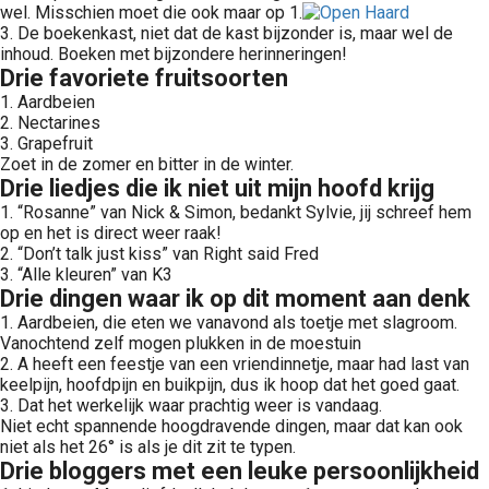
wel. Misschien moet die ook maar op 1.
3. De boekenkast, niet dat de kast bijzonder is, maar wel de
inhoud. Boeken met bijzondere herinneringen!
Drie favoriete fruitsoorten
1. Aardbeien
2. Nectarines
3. Grapefruit
Zoet in de zomer en bitter in de winter.
Drie liedjes die ik niet uit mijn hoofd krijg
1. “Rosanne” van Nick & Simon, bedankt Sylvie, jij schreef hem
op en het is direct weer raak!
2. “Don’t talk just kiss” van Right said Fred
3. “Alle kleuren” van K3
Drie dingen waar ik op dit moment aan denk
1. Aardbeien, die eten we vanavond als toetje met slagroom.
Vanochtend zelf mogen plukken in de moestuin
2. A heeft een feestje van een vriendinnetje, maar had last van
keelpijn, hoofdpijn en buikpijn, dus ik hoop dat het goed gaat.
3. Dat het werkelijk waar prachtig weer is vandaag.
Niet echt spannende hoogdravende dingen, maar dat kan ook
niet als het 26° is als je dit zit te typen.
Drie bloggers met een leuke persoonlijkheid