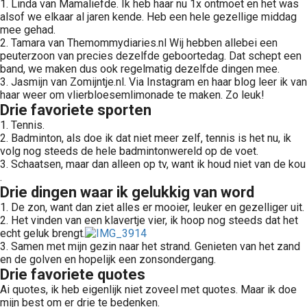
1. Linda van Mamaliefde. Ik heb haar nu 1x ontmoet en het was
alsof we elkaar al jaren kende. Heb een hele gezellige middag
mee gehad.
2. Tamara van Themommydiaries.nl Wij hebben allebei een
peuterzoon van precies dezelfde geboortedag. Dat schept een
band, we maken dus ook regelmatig dezelfde dingen mee.
3. Jasmijn van Zomijntje.nl. Via Instagram en haar blog leer ik van
haar weer om vlierbloesemlimonade te maken. Zo leuk!
Drie favoriete sporten
1. Tennis.
2. Badminton, als doe ik dat niet meer zelf, tennis is het nu, ik
volg nog steeds de hele badmintonwereld op de voet.
3. Schaatsen, maar dan alleen op tv, want ik houd niet van de kou
.
Drie dingen waar ik gelukkig van word
1. De zon, want dan ziet alles er mooier, leuker en gezelliger uit.
2. Het vinden van een klavertje vier, ik hoop nog steeds dat het
echt geluk brengt.
3. Samen met mijn gezin naar het strand. Genieten van het zand
en de golven en hopelijk een zonsondergang.
Drie favoriete quotes
Ai quotes, ik heb eigenlijk niet zoveel met quotes. Maar ik doe
mijn best om er drie te bedenken.