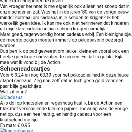
wat extra snoepgoed te geven.
Van vroeger herinner ik me eigenlijk ook alleen het snoep dat in
onze schoenen zat. Was het in de jaren ’80 van de vorige eeuw
minder normaal om cadeaus in je schoen te krijgen? Ik heb
werkelijk geen idee. Ik kan me ook niet herinneren dat kinderen
uit mijn klas cadeaus in hun schoen kregen namelijk.
Maar goed, tegenwoordig horen cadeaus erbij. Een kleinigheidje,
de meeste pakjes moeten immers op pakjesavond bezorgd
worden.
Dus ben ik op pad geweest om leuke, kleine en vooral ook een
beetje goedkope cadeautjes te scoren. En dat is gelukt. Kijk
mee wat ik vond bij de Action.
Schoencadeautjes
Voor € 3,24 en nog €0,39 voor het pakpapier, had ik deze leuke
stapel cadeaus. Zeg nou zelf dat is toch geen geld voor een
paar blije gezichtjes.
Wat zit er in?
A is dol op knutselen en regelmatig haal ik bij de Action een
blok met verschillende kleuren papier. Toevallig was de vorige
net op, dus een heel nuttig, en handig cadeau voor een
knutselend meisje.
En maar € 0,95