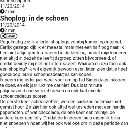
Boodschappen
 op de
11/20/2014
2 min
e. Hierdoor
Shoplog: in de schoen
 website-
11/20/2014
ren
2 min
nte
Delen
enties
Regelmatig zie ik allerlei shoplogs voorbij komen op internet.
gebaseerd
Eerlijk gezegd kijk ik er meestal maar met een half oog naar. Ik
ben niet altijd geïnteresseerd in de kleding, omdat mijn kinderen
 gedrag van
niet altijd in dezelfde leeftijdsgroep zitten bijvoorbeeld, of
ezoeker.
omdat beauty mij niet het interesseert. Waarom nu dan toch ook
een shoplog? Ik wil eigenlijk gewoon even laten zien dat je heel
goedkoop leuke schoencadeautjes kan kopen.
uren
Ik neem me ieder jaar weer voor om op tijd Sinterklaas inkopen
te doen, en elk jaar lukt me dat niet. Dus last minute
pakjesavond cadeaus uitzoeken en ook last minute
schoencadeaus scoren.
De eerste keer schoenzetten, worden cadeaus helemaal niet
gemist hoor. Ze zijn hier ook altijd wel tevreden met een handje
pepernoten, of wat chocolade, de ene keer een muntje, de
andere keer een lolly. Omdat de kinderen thuis eigenlijk bijna
niet snoepen vinden wij het ook wel oké om in deze periode dan