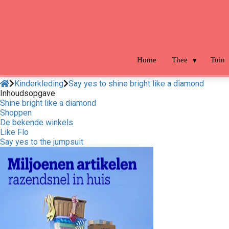
m anoniem
nformatie te
erzamelen over
et gedrag van een
ezoeker op de
Home
Thee
Tuin
ebsite.
Kinderkleding
Say yes to shine bright like a diamond
arketing
Inhoudsopgave
Shine bright like a diamond
arketingcookies
Shoppen
orden gebruikt
De bekende winkels
m bezoekers te
Like Flo
Say yes to the jumpsuit
olgen op de
ebsite. Hierdoor
unnen website-
igenaren relevante
dvertenties tonen
ebaseerd op het
edrag van deze