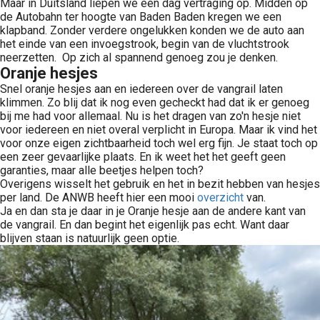
Maar in Duitsland liepen we een dag vertraging op. Midden op
de Autobahn ter hoogte van Baden Baden kregen we een
klapband. Zonder verdere ongelukken konden we de auto aan
het einde van een invoegstrook, begin van de vluchtstrook
neerzetten. Op zich al spannend genoeg zou je denken.
Oranje hesjes
Snel oranje hesjes aan en iedereen over de vangrail laten
klimmen. Zo blij dat ik nog even gecheckt had dat ik er genoeg
bij me had voor allemaal. Nu is het dragen van zo'n hesje niet
voor iedereen en niet overal verplicht in Europa. Maar ik vind het
voor onze eigen zichtbaarheid toch wel erg fijn. Je staat toch op
een zeer gevaarlijke plaats. En ik weet het het geeft geen
garanties, maar alle beetjes helpen toch?
Overigens wisselt het gebruik en het in bezit hebben van hesjes
per land. De ANWB heeft hier een mooi
overzicht
van.
Ja en dan sta je daar in je Oranje hesje aan de andere kant van
de vangrail. En dan begint het eigenlijk pas echt. Want daar
blijven staan is natuurlijk geen optie.