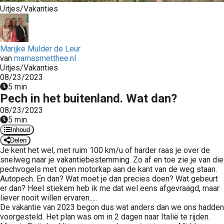
Uitjes/Vakanties
 op de
e. Hierdoor
 website-
ren
Marijke Mulder de Leur
nte
van
mamasmetthee.nl
Uitjes/Vakanties
enties
08/23/2023
gebaseerd
5 min
 gedrag van
Pech in het buitenland. Wat dan?
ezoeker.
08/23/2023
5 min
Inhoud
uren
Delen
Je kent het wel, met ruim 100 km/u of harder raas je over de
snelweg naar je vakantiebestemming. Zo af en toe zie je van die
pechvogels met open motorkap aan de kant van de weg staan.
Autopech. En dan? Wat moet je dan precies doen? Wat gebeurt
er dan? Heel stiekem heb ik me dat wel eens afgevraagd, maar
liever nooit willen ervaren.....
De vakantie van 2023 begon dus wat anders dan we ons hadden
voorgesteld. Het plan was om in 2 dagen naar Italië te rijden.