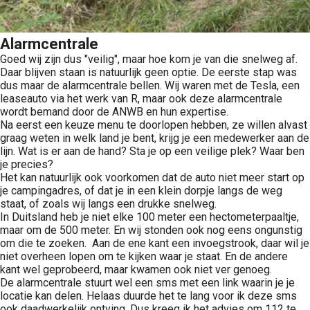
Alarmcentrale
Goed wij zijn dus "veilig", maar hoe kom je van die snelweg af.
Daar blijven staan is natuurlijk geen optie. De eerste stap was
dus maar de alarmcentrale bellen. Wij waren met de Tesla, een
leaseauto via het werk van R, maar ook deze alarmcentrale
wordt bemand door de ANWB en hun expertise.
Na eerst een keuze menu te doorlopen hebben, ze willen alvast
graag weten in welk land je bent, krijg je een medewerker aan de
lijn. Wat is er aan de hand? Sta je op een veilige plek? Waar ben
je precies?
Het kan natuurlijk ook voorkomen dat de auto niet meer start op
je campingadres, of dat je in een klein dorpje langs de weg
staat, of zoals wij langs een drukke snelweg.
In Duitsland heb je niet elke 100 meter een hectometerpaaltje,
maar om de 500 meter. En wij stonden ook nog eens ongunstig
om die te zoeken. Aan de ene kant een invoegstrook, daar wil je
niet overheen lopen om te kijken waar je staat. En de andere
kant wel geprobeerd, maar kwamen ook niet ver genoeg.
De alarmcentrale stuurt wel een sms met een link waarin je je
locatie kan delen. Helaas duurde het te lang voor ik deze sms
ook daadwerkelijk ontving. Dus kreeg ik het advies om 112 te