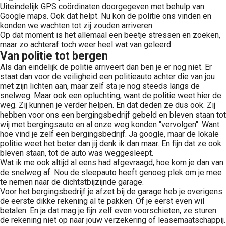
Uiteindelijk GPS coördinaten doorgegeven met behulp van
Google maps. Ook dat helpt. Nu kon de politie ons vinden en
konden we wachten tot zij zouden arriveren.
Op dat moment is het allemaal een beetje stressen en zoeken,
maar zo achteraf toch weer heel wat van geleerd.
Van politie tot bergen
Als dan eindelijk de politie arriveert dan ben je er nog niet. Er
staat dan voor de veiligheid een politieauto achter die van jou
met zijn lichten aan, maar zelf sta je nog steeds langs de
snelweg. Maar ook een opluchting, want de politie weet hier de
weg. Zij kunnen je verder helpen. En dat deden ze dus ook. Zij
hebben voor ons een bergingsbedrijf gebeld en bleven staan tot
wij met bergingsauto en al onze weg konden "vervolgen". Want
hoe vind je zelf een bergingsbedrijf. Ja google, maar de lokale
politie weet het beter dan jij denk ik dan maar. En fijn dat ze ook
bleven staan, tot de auto was weggesleept.
Wat ik me ook altijd al eens had afgevraagd, hoe kom je dan van
de snelweg af. Nou de sleepauto heeft genoeg plek om je mee
te nemen naar de dichtstbijzijnde garage.
Voor het bergingsbedrijf je afzet bij de garage heb je overigens
de eerste dikke rekening al te pakken. Of je eerst even wil
betalen. En ja dat mag je fijn zelf even voorschieten, ze sturen
de rekening niet op naar jouw verzekering of leasemaatschappij.