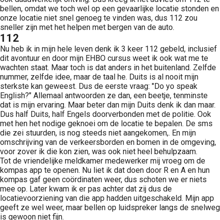
bellen, omdat we toch wel op een gevaarlijke locatie stonden en
onze locatie niet snel genoeg te vinden was, dus 112 zou
sneller zijn met het helpen met bergen van de auto.
112
Nu heb ik in mijn hele leven denk ik 3 keer 112 gebeld, inclusief
dit avontuur en door mijn EHBO cursus weet ik ook wat me te
wachten staat. Maar toch is dat anders in het buitenland. Zelfde
nummer, zelfde idee, maar de taal he. Duits is al nooit mijn
sterkste kan geweest. Dus de eerste vraag: "Do yo speak
English?" Allemaal antwoorden ze dan, een beetje, tenminste
dat is mijn ervaring. Maar beter dan mijn Duits denk ik dan maar.
Dus half Duits, half Engels doorverbonden met de politie. Ook
met hen het nodige geknoei om de locatie te bepalen. De sms
die zei stuurden, is nog steeds niet aangekomen,. En mijn
omschrijving van de verkeersborden en bomen in de omgeving,
voor zover ik die kon zien, was ook niet heel behulpzaam.
Tot de vriendelijke meldkamer medewerker mij vroeg om de
kompas app te openen. Nu liet ik dat doen door R en A en hun
kompas gaf geen coördinaten weer, dus schoten we er niets
mee op. Later kwam ik er pas achter dat zij dus de
locatievoorziening van die app hadden uitgeschakeld. Mijn app
geeft ze wel weer, maar bellen op luidspreker langs de snelweg
is gewoon niet fijn.