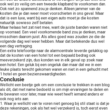
ook wel zo veilig om een tweede klapband te voorkomen dan.
Ook niet zo spannend zou je denken. Alleen jammer van de
kosten die je dan weer moet voorschieten in ons geval. Maar
dat is een luxe, want bij een eigen auto moet je die kosten
natuurlijk sowieso zelf betalen.
Maar helaas het zat niet mee, want de juiste banden waren niet
op voorraad. Een veel voorkomende band zou je denken, maar
misschien daarom juist. Als alles goed was zouden ze die de
volgende dag wel weer hebben. Maar dat betekende dus wel
een dag vertraging.
Een extra telefoontje naar de alarmcentrale leverde gelukkig op
dat de kosten van een hotel tot een bepaald bedrag ook
meeverzekerd zijn, dus konden we in elk geval op zoek naar
een hotel. Een geluk bij een ongeluk dan maar dat we in een
leuke plaats terecht gekomen waren en niet in een gehucht met
1 hotel en geen bezienswaardigheden.
Conclusie
Wellicht een beetje gek om een conclusie te trekken in een blog
als dit, dat met name bedoeld is om mijn ervaringen te delen en
te bewaren voor later, maar wie weet heeft iemand anders er
ook nog iets aan.
1. Waar je wellicht van te voren niet genoeg bij stil staat is dat je
deze rekeningen, ook als het wel verzekerd is, toch eerst even