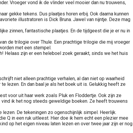
nder. Vroeger vond ik de vlinder veel mooier dan nu trouwens,
 maar gekke tekens. Dus plaatjes horen erbij. Ook daarna kunnen
avoriete illustratoren is Dick Bruna. Jawel van nijntje. Deze mag
e zinnen, fantastische plaatjes. En de tijdgeest die je er nu in
n de trilogie over Thule. Een prachtige trilogie die mij vroeger
 worden met een stempel.
! Helaas zijn er een heleboel zoek geraakt, sinds we het huis
rijft niet alleen prachtige verhalen, al dan niet op waarheid
e lezen. En dan baal je als het boek uit is. Gelukkig heeft ze
est voor uit haar werk zoals Pluk en Floddertje. Ook zijn ze
s vind ik het nog steeds geweldige boeken. Ze heeft trouwens
te lezen. De tekeningen zo ogenschijnlijk simpel. Heerlijk.
die Q in een ruk uitleest. Hier doe ik hem echt een plezier mee
kind op het eigen niveau laten lezen en over twee jaar zijn er nog