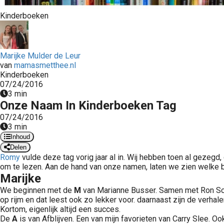
Kinderboeken
Marijke Mulder de Leur
van
mamasmetthee.nl
Kinderboeken
07/24/2016
3 min
Onze Naam In Kinderboeken Tag
07/24/2016
3 min
Inhoud
Delen
Romy
vulde deze tag vorig jaar al in. Wij hebben toen al gezegd
om te lezen. Aan de hand van onze namen, laten we zien welke b
Marijke
We beginnen met de
M
van Marianne Busser. Samen met Ron Schrö
op rijm en dat leest ook zo lekker voor. daarnaast zijn de verha
Kortom, eigenlijk altijd een succes.
De
A
is van Afblijven. Een van mijn favorieten van Carry Slee.