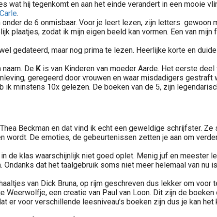
es wat hij tegenkomt en aan het einde verandert in een mooie vli
 Carle
.
n onder de 6 onmisbaar. Voor je leert lezen, zijn letters gewoon
ijk plaatjes, zodat ik mijn eigen beeld kan vormen. Een van mijn f
l gedateerd, maar nog prima te lezen. Heerlijke korte en duidelijk
jn naam. De
K
is van Kinderen van moeder Aarde. Het eerste deel va
enleving, geregeerd door vrouwen en waar misdadigers gestraft
b ik minstens 10x gelezen. De boeken van de 5, zijn legendarisch
ea Beckman en dat vind ik echt een geweldige schrijfster. Ze sch
en wordt. De emoties, de gebeurtenissen zetten je aan om verder t
in de klas waarschijnlijk niet goed oplet. Menig juf en meester le
. Ondanks dat het taalgebruik soms niet meer helemaal van nu i
 verhaaltjes van Dick Bruna, op rijm geschreven dus lekker om voor 
je Weerwolfje, een creatie van Paul van Loon. Dit zijn de boeken 
dat er voor verschillende leesniveau’s boeken zijn dus je kan het 