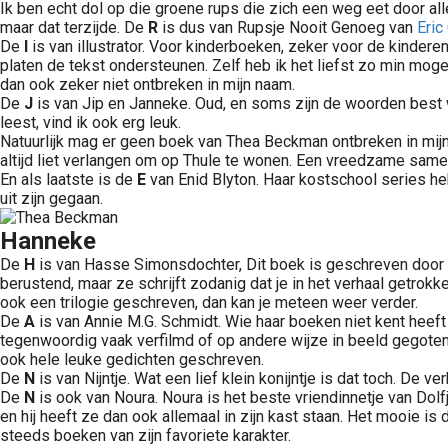
Ik ben echt dol op die groene rups die zich een weg eet door all
maar dat terzijde. De
R
is dus van Rupsje Nooit Genoeg van
Eric
De
I
is van illustrator. Voor kinderboeken, zeker voor de kindere
platen de tekst ondersteunen. Zelf heb ik het liefst zo min mogel
dan ook zeker niet ontbreken in mijn naam.
De
J
is van Jip en Janneke. Oud, en soms zijn de woorden best we
leest, vind ik ook erg leuk.
Natuurlijk mag er geen boek van Thea Beckman ontbreken in mi
altijd liet verlangen om op Thule te wonen. Een vreedzame sam
En als laatste is de
E
van Enid Blyton. Haar kostschool series he
uit zijn gegaan.
Hanneke
De
H
is van Hasse Simonsdochter, Dit boek is geschreven door Th
berustend, maar ze schrijft zodanig dat je in het verhaal getrokk
ook een trilogie geschreven, dan kan je meteen weer verder.
De
A
is van Annie M.G. Schmidt. Wie haar boeken niet kent heeft 
tegenwoordig vaak verfilmd of op andere wijze in beeld gegoten
ook hele leuke gedichten geschreven.
De
N
is van Nijntje. Wat een lief klein konijntje is dat toch. De
De
N
is ook van Noura. Noura is het beste vriendinnetje van Dolf
en hij heeft ze dan ook allemaal in zijn kast staan. Het mooie is 
steeds boeken van zijn favoriete karakter.