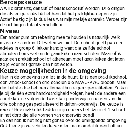
Beroepskeuze
A wil dierenarts, dansjuf of basisschooljuf worden. Drie dingen
die als enige raakvlak hebben dat het praktijkberoepen zijn.
Actief bezig zijn is dus iets wat mijn meisje aantrekt. Verder zijn
de richtingen totaal verschillend.
Niveau
Een ander punt om rekening mee te houden is natuurlijk welk
niveau ze aan kan. Dit weten we niet. De school geeft pas een
advies in groep 8, lekker handig want die zelfde school
stimuleert ons wel om te gaan kijken naar scholen. Maar of ik
naar een praktijkschool of atheneum moet gaan kijken dat laten
ze je voor het gemak dan niet weten.
Keuze mogelijkheden in de omgeving
Hier in de omgeving is alles in de buurt. Er is een praktijkschool,
een vmbo-school en drie scholen die MAVO-VWO bieden. Maar
die laatste drie hebben allemaal hun eigen specialiteiten. Zo kan
je bij de één extra handvaardigheid volgen, heeft de andere een
sportklas, de volgende twee-talig onderwijs en is een van die
drie ook nog gespecialiseerd in dalton-onderwijs. De keuze is
reuze! Hoe makkelijk hadden mijn ouders het dan met 1 school
in het dorp die alle vormen van onderwijs bood!
En dan heb ik het nog niet gehad over de omliggende omgeving.
Ook hier zijn verschillende scholen maar omdat ik een half uur