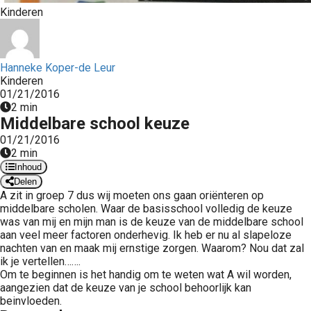
Kinderen
 op de
e. Hierdoor
 website-
ren
Hanneke Koper-de Leur
nte
Kinderen
01/21/2016
enties
2 min
gebaseerd
Middelbare school keuze
 gedrag van
01/21/2016
ezoeker.
2 min
Inhoud
Delen
uren
A zit in groep 7 dus wij moeten ons gaan oriënteren op
middelbare scholen. Waar de basisschool volledig de keuze
was van mij en mijn man is de keuze van de middelbare school
aan veel meer factoren onderhevig. Ik heb er nu al slapeloze
nachten van en maak mij ernstige zorgen. Waarom? Nou dat zal
ik je vertellen…….
Om te beginnen is het handig om te weten wat A wil worden,
aangezien dat de keuze van je school behoorlijk kan
beinvloeden.