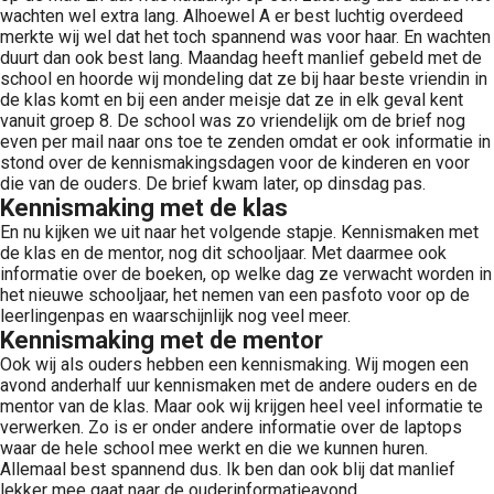
wachten wel extra lang. Alhoewel A er best luchtig overdeed
merkte wij wel dat het toch spannend was voor haar. En wachten
duurt dan ook best lang. Maandag heeft manlief gebeld met de
school en hoorde wij mondeling dat ze bij haar beste vriendin in
de klas komt en bij een ander meisje dat ze in elk geval kent
vanuit groep 8. De school was zo vriendelijk om de brief nog
even per mail naar ons toe te zenden omdat er ook informatie in
stond over de kennismakingsdagen voor de kinderen en voor
die van de ouders. De brief kwam later, op dinsdag pas.
Kennismaking met de klas
En nu kijken we uit naar het volgende stapje. Kennismaken met
de klas en de mentor, nog dit schooljaar. Met daarmee ook
informatie over de boeken, op welke dag ze verwacht worden in
het nieuwe schooljaar, het nemen van een pasfoto voor op de
leerlingenpas en waarschijnlijk nog veel meer.
Kennismaking met de mentor
Ook wij als ouders hebben een kennismaking. Wij mogen een
avond anderhalf uur kennismaken met de andere ouders en de
mentor van de klas. Maar ook wij krijgen heel veel informatie te
verwerken. Zo is er onder andere informatie over de laptops
waar de hele school mee werkt en die we kunnen huren.
Allemaal best spannend dus. Ik ben dan ook blij dat manlief
lekker mee gaat naar de ouderinformatieavond.