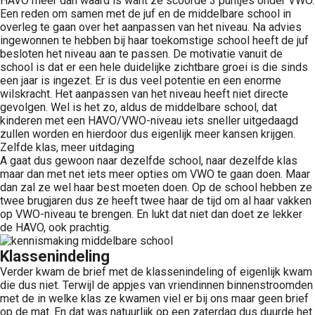
HAVO meer dan waard is want ze scoorde 3 puntjes onder VWO.
Een reden om samen met de juf en de middelbare school in
overleg te gaan over het aanpassen van het niveau. Na advies
ingewonnen te hebben bij haar toekomstige school heeft de juf
besloten het niveau aan te passen. De motivatie vanuit de
school is dat er een hele duidelijke zichtbare groei is die sinds
een jaar is ingezet. Er is dus veel potentie en een enorme
wilskracht. Het aanpassen van het niveau heeft niet directe
gevolgen. Wel is het zo, aldus de middelbare school, dat
kinderen met een HAVO/VWO-niveau iets sneller uitgedaagd
zullen worden en hierdoor dus eigenlijk meer kansen krijgen.
Zelfde klas, meer uitdaging
A gaat dus gewoon naar dezelfde school, naar dezelfde klas
maar dan met net iets meer opties om VWO te gaan doen. Maar
dan zal ze wel haar best moeten doen. Op de school hebben ze
twee brugjaren dus ze heeft twee haar de tijd om al haar vakken
op VWO-niveau te brengen. En lukt dat niet dan doet ze lekker
de HAVO, ook prachtig.
Klassenindeling
Verder kwam de brief met de klassenindeling of eigenlijk kwam
die dus niet. Terwijl de appjes van vriendinnen binnenstroomden
met de in welke klas ze kwamen viel er bij ons maar geen brief
op de mat. En dat was natuurlijk op een zaterdag dus duurde het