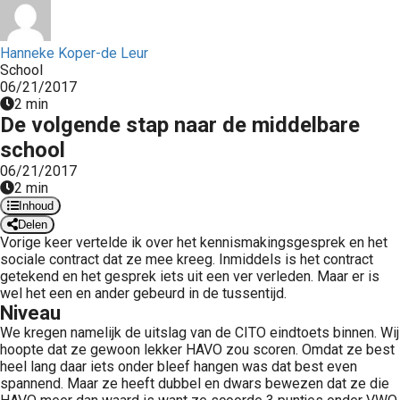
 op de
e. Hierdoor
Hanneke Koper-de Leur
 website-
School
ren
06/21/2017
nte
2 min
De volgende stap naar de middelbare
enties
gebaseerd
school
 gedrag van
06/21/2017
ezoeker.
2 min
Inhoud
Delen
Vorige keer vertelde ik over het kennismakingsgesprek en het
uren
sociale contract dat ze mee kreeg. Inmiddels is het contract
getekend en het gesprek iets uit een ver verleden. Maar er is
wel het een en ander gebeurd in de tussentijd.
Niveau
We kregen namelijk de uitslag van de CITO eindtoets binnen. Wij
hoopte dat ze gewoon lekker HAVO zou scoren. Omdat ze best
heel lang daar iets onder bleef hangen was dat best even
spannend. Maar ze heeft dubbel en dwars bewezen dat ze die