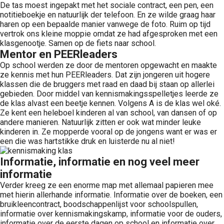
De tas moest ingepakt met het sociale contract, een pen, een
notitieboekje en natuurlijk der telefoon. En ze wilde graag haar
haren op een bepaalde manier vanwege de foto. Ruim op tijd
vertrok ons kleine moppie omdat ze had afgesproken met een
klasgenootje. Samen op de fiets naar school.
Mentor en PEERleaders
Op school werden ze door de mentoren opgewacht en maakte
ze kennis met hun PEERleaders. Dat zijn jongeren uit hogere
klassen die de bruggers met raad en daad bij staan op allerlei
gebieden. Door middel van kennismakingsspelletjes leerde ze
de klas alvast een beetje kennen. Volgens A is de klas wel oké.
Ze kent een heleboel kinderen al van school, van dansen of op
andere manieren. Natuurlijk zitten er ook wat minder leuke
kinderen in. Ze mopperde vooral op de jongens want er was er
een die was hartstikke druk en luisterde nu al niet!
Informatie, informatie en nog veel meer
informatie
Verder kreeg ze een enorme map met allemaal papieren mee
met hierin allerhande informatie. Informatie over de boeken, een
bruikleencontract, boodschappenlijst voor schoolspullen,
informatie over kennismakingskamp, informatie voor de ouders,
informatie over de eerste dagen op school en informatie over