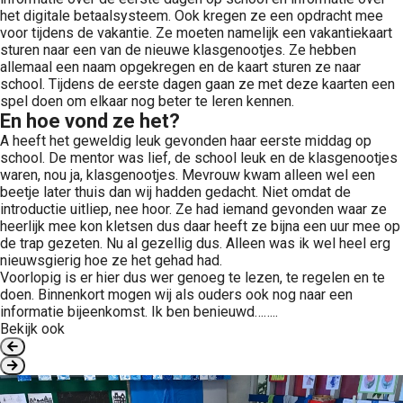
het digitale betaalsysteem. Ook kregen ze een opdracht mee
voor tijdens de vakantie. Ze moeten namelijk een vakantiekaart
sturen naar een van de nieuwe klasgenootjes. Ze hebben
allemaal een naam opgekregen en de kaart sturen ze naar
school. Tijdens de eerste dagen gaan ze met deze kaarten een
spel doen om elkaar nog beter te leren kennen.
En hoe vond ze het?
A heeft het geweldig leuk gevonden haar eerste middag op
school. De mentor was lief, de school leuk en de klasgenootjes
waren, nou ja, klasgenootjes. Mevrouw kwam alleen wel een
beetje later thuis dan wij hadden gedacht. Niet omdat de
introductie uitliep, nee hoor. Ze had iemand gevonden waar ze
heerlijk mee kon kletsen dus daar heeft ze bijna een uur mee op
de trap gezeten. Nu al gezellig dus. Alleen was ik wel heel erg
nieuwsgierig hoe ze het gehad had.
Voorlopig is er hier dus wer genoeg te lezen, te regelen en te
doen. Binnenkort mogen wij als ouders ook nog naar een
informatie bijeenkomst. Ik ben benieuwd……..
Bekijk ook