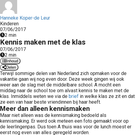
 op de
e. Hierdoor
Hanneke Koper-de Leur
 website-
Kinderen
ren
07/06/2017
nte
2 min
Kennis maken met de klas
enties
gebaseerd
07/06/2017
2 min
 gedrag van
Inhoud
ezoeker.
Delen
Terwijl sommige delen van Nederland zich opmaken voor de
vakantie gaan wij nog even door. Deze week gingen wij ook
uren
weer aan de slag met de middelbare school. A mocht een
middag naar de school toe om alvast kennis te maken met de
klas. Inmiddels weten we via de
brief
in welke klas ze zit en dat
ze een van haar beste vriendinnen bij haar heeft.
Meer dan alleen kennismaken
Maar niet alleen was de kennismaking bedoeld als
kennismaking. Er werd ook meteen een foto gemaakt voor op
de leerlingenpas. Dus toen A thuis was voor de lunch moest er
eerst nog even van alles geregeld worden.