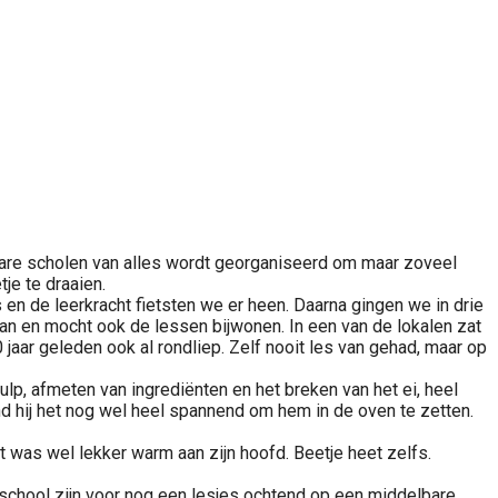
are scholen van alles wordt georganiseerd om maar zoveel
je te draaien.
n de leerkracht fietsten we er heen. Daarna gingen we in drie
an en mocht ook de lessen bijwonen. In een van de lokalen zat
 jaar geleden ook al rondliep. Zelf nooit les van gehad, maar op
ulp, afmeten van ingrediënten en het breken van het ei, heel
d hij het nog wel heel spannend om hem in de oven te zetten.
 was wel lekker warm aan zijn hoofd. Beetje heet zelfs.
chool zijn voor nog een lesjes ochtend op een middelbare