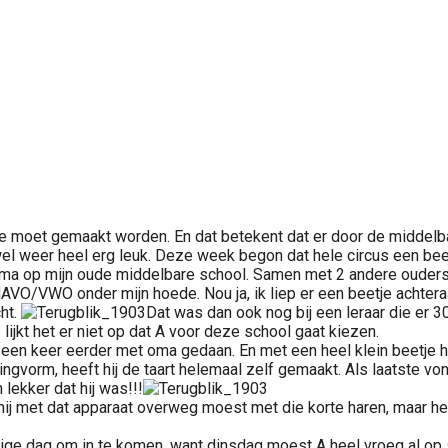
e moet gemaakt worden. En dat betekent dat er door de middelb
l weer heel erg leuk. Deze week begon dat hele circus een beet
ma op mijn oude middelbare school. Samen met 2 andere ouders e
AVO/VWO onder mijn hoede. Nou ja, ik liep er een beetje achtera
ht.
Dat was dan ook nog bij een leraar die er 30
ijkt het er niet op dat A voor deze school gaat kiezen.
l een keer eerder met oma gedaan. En met een heel klein beetje h
vorm, heeft hij de taart helemaal zelf gemaakt. Als laatste von
 lekker dat hij was!!!
hij met dat apparaat overweg moest met die korte haren, maar het
 dag om in te komen, want dinsdag moest A heel vroeg al op s