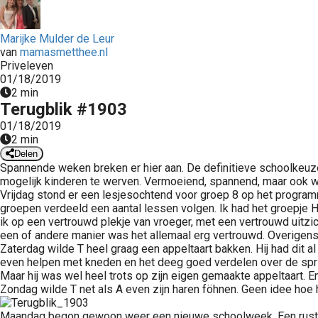
Marijke Mulder de Leur
van
mamasmetthee.nl
Priveleven
01/18/2019
2 min
Terugblik #1903
01/18/2019
2 min
Delen
Spannende weken breken er hier aan. De definitieve schoolkeuz
mogelijk kinderen te werven. Vermoeiend, spannend, maar ook we
Vrijdag stond er een lesjesochtend voor groep 8 op het program
groepen verdeeld een aantal lessen volgen. Ik had het groepje H
ik op een vertrouwd plekje van vroeger, met een vertrouwd uitzic
een of andere manier was het allemaal erg vertrouwd. Overigens l
Zaterdag wilde T heel graag een appeltaart bakken. Hij had dit a
even helpen met kneden en het deeg goed verdelen over de spring
Maar hij was wel heel trots op zijn eigen gemaakte appeltaart. En
Zondag wilde T net als A even zijn haren föhnen. Geen idee hoe 
Maandag begon gewoon weer een nieuwe schoolweek. Een rustige