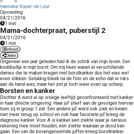
 op de
Hanneke Koper-de Leur
Opvoeding
e. Hierdoor
04/21/2016
 website-
1 min
ren
Mama-dochterpraat, puberstijl 2
nte
04/21/2016
enties
1 min
gebaseerd
Inhoud
 gedrag van
Delen
Ongeveer een jaar geleden had ik de schrik van mijn leven. Een
ezoeker.
knobbeltje in mijn borst. Om mij heen waren al verschillende
dames die te maken kregen met borstkanker dus het was wel
even slikken. Gelukkig bleek na de foto en de echo dat er niks
uren
aan de hand was, maar het zet je toch weer even op scherp.
Borsten en kanker
Dochter A werd al op vroege leeftijd geconfronteerd met kanker
in haar directe omgeving. Haar juf stierf aan de gevolgen hiervan
toen zij in groep 1 zat. Een andere juf werd ook ziek en kwam
niet meer terug op school en ook haar favoriete juf kreeg de
diagnose kanker. Voor A is kanker een ziekte waar je serieus
rekening mee moet houden, een ziekte waaraan je dood kan
gaan. Een van de bovengenoemde juffen kreeg borstkanker.