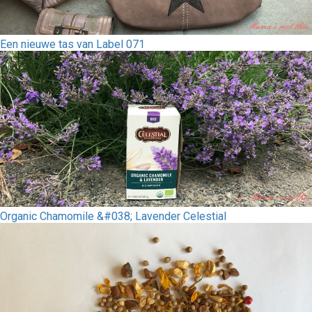
Een nieuwe tas van Label 071
Organic Chamomile &#038; Lavender Celestial