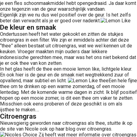
je een fles schoonmaakmiddel hebt opengedraaid. Ja daar komt
onze tegenzin van de geur waarschijnlijk vandaan.
Eigenlijk zijn we nu dus wel positief over de geur. Is het zelfs
beter dan verwacht als je er goed over nadenkt.
De kleur en smaak
Ondertussen heeft het water gekookt en zitten de stukjes
citroengras in een filter. We zijn er inmiddels achter dat deze
“thee” alleen bestaat uit citroengras, wat we wel kennen uit de
keuken. Vroeger maakten mijn ouders daar lekkere
indonesische gerechten mee, maar was het ons niet bekend dat
je er ook thee van kon zetten.
In het glas heeft de thee een mooie lemon like, lichtgele kleur.
En ook hier is de geur en de smaak niet wegtrekkend zuur of
opvallend, maar subtiel en licht.
Een hele fijne
thee om te drinken op een warme zomerdag, of een mooie
lentedag. Met de komende warme dagen in zicht. Ik blijf positief
hopen op een mooie zomer, is dit een thee om vaker te zetten.
Misschien ook eens proberen of deze geschikt is om als
ijsthee te maken….
Citroengras
Nieuwsgierig geworden naar citroengras als thee, stuitte ik op
de site van Nicole ook op haar blog over citroengras.
Zij heeft wat meer informatie over citroengras