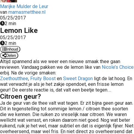
 op de
Marijke Mulder de Leur
van
mamasmetthee.nl
e. Hierdoor
05/25/2017
 website-
2 min
ren
Lemon Like
nte
05/25/2017
enties
2 min
gebaseerd
Inhoud
 gedrag van
Delen
Altijd spannend als we weer een nieuwe smaak thee gaan
ezoeker.
reviewen. Vandaag pakken we de lemon like van
Nicole’s Choice
erbij. Na de vorige smaken:
Zoethoutthee
,
Fruity Boost
en
Sweet Dragon
ligt de lat hoog. En
uren
wat verwacht je als je het zakje opendoet, een frisse lemon
geur! De eerste reactie is, dat valt een beetje tegen….
Citroen geur?
Ja de geur van de thee valt wat tegen. Er zit bijna geen geur aan.
Dit in tegenstelling tot sommige lemon / citroen thee soorten
die we kennen. Die ruiken zo vreselijk naar citroen. We waren
wellicht wat verrast, en roken daarom niet goed. Nog wat beter
ruikend, ruik je het wel, maar subtiel en dat is eigenlijk fijner. Niet
overheersend, maar wel fris. En niet direct zo overheersend dat