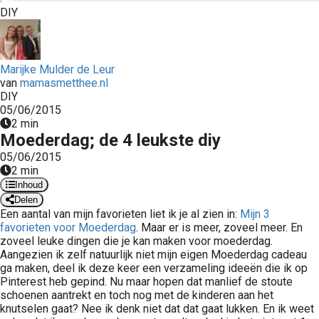
DIY
 op de
e. Hierdoor
 website-
ren
Marijke Mulder de Leur
nte
van
mamasmetthee.nl
DIY
enties
05/06/2015
gebaseerd
2 min
 gedrag van
Moederdag; de 4 leukste diy
ezoeker.
05/06/2015
2 min
Inhoud
uren
Delen
Een aantal van mijn favorieten liet ik je al zien in:
Mijn 3
favorieten voor Moederdag
. Maar er is meer, zoveel meer. En
zoveel leuke dingen die je kan maken voor moederdag.
Aangezien ik zelf natuurlijk niet mijn eigen Moederdag cadeau
ga maken, deel ik deze keer een verzameling ideeën die ik op
Pinterest heb gepind. Nu maar hopen dat manlief de stoute
schoenen aantrekt en toch nog met de kinderen aan het
knutselen gaat? Nee ik denk niet dat dat gaat lukken. En ik weet