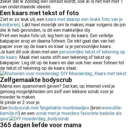
zeker dat ik zondag wel verrast wordt, ook al is het niet met 1
van onderstaande ideeën.
Een kaars met tekst of foto
Ziet er zo leuk uit, een
kaars met daarop een leuke foto van je
kind(eren)
. Lijkt heel moeilijk om te maken, maar volgens de pin
die ik heb gevonden, is dit een makkelijke diy.
Print een leuke foto uit, leg hem op de kaars. Een velletje
bakpapier erop en daarna fohnen. De inkt gaat dan van het
papier over op de kaars en klaar is je persoonlijke kaars.
Je kunt dit ook doen met een
persoonlijke tekst of tekening op
de kaars
. Maak met vaste stift een tekening of tekst op
bakpapier. Leg dit op de kaars en dan ook hier weer fohnen tot
de tekst of tekening op de kaars staat.
Zelfgemaakte bodyscrub
Mama een spamoment geven? Dat kan, op internet vind je
genoeg mogelijkheden om zelf een lekkere scrub voor je
moeder te maken.
Ik pinde er 2 voor je.
Een
bodyscrub met fijngehakte muntblaadjes
(bron:
www.dille-
kamille.nl
) en een
scrub met je moeders favoriete badolie als
geur
.
365 dagen liefde voor mama