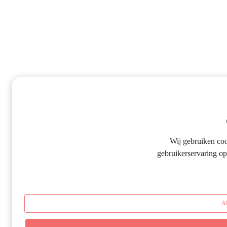
Wij gebruiken co
gebruikerservaring op
Al