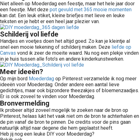
Niet alleen op Moederdag een feestje, maar het hele jaar door
een feestje. Met deze
pot gevuld met 365 mooie momenten
kan dat. Een leuk etiket, kleine briefjes met lieve en leuke
teksten en je hebt er een heel jaar plezier van.
Schilderij vol liefde
Handjes en voetjes doen het altijd goed. Zo kan je kleintje al
snel een mooie tekening of schilderij maken. Deze
liefde op
Canvas
vond ik zeer de moeite waard. Nu nog een plekje vinden
in je huis tussen alle foto’s en andere kinderkunstwerken.
Meer ideeën?
Op mijn bord
Moederdag
op Pinterest verzamelde ik nog meer
ideeën voor Moederdag. Onder andere een aantal lieve
gedichtjes, maar ook bijzondere theezakjes of bloemenzaadjes.
Er is ook zoveel te vinden voor Moederdag.
Bronvermelding
Ik probeer altijd zoveel mogelijk te zoeken naar de bron op
Pinterest, helaas lukt het vaak niet om de bron te achterhalen en
de pin vanaf de bron te pinnen. De credits voor de pins gaan
natuurlijk altijd naar degene die hem geplaatst heeft.
Heb jij nog een leuke DIY voor Moederdag?
Bekijk ook