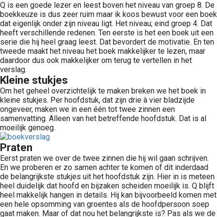
Q is een goede lezer en leest boven het niveau van groep 8. De
boekkeuze is dus zeer ruim maar ik koos bewust voor een boek
dat eigenlijk onder zijn niveau ligt. Het niveau; eind groep 4. Dat
heeft verschillende redenen. Ten eerste is het een boek uit een
serie die hij heel graag leest. Dat bevordert de motivatie. En ten
tweede maakt het niveau het boek makkelijker te lezen, maar
daardoor dus ook makkelijker om terug te vertellen in het
verslag.
Kleine stukjes
Om het geheel overzichtelijk te maken breken we het boek in
kleine stukjes. Per hoofdstuk, dat zijn drie à vier bladzijde
ongeveer, maken we in een één tot twee zinnen een
samenvatting. Alleen van het betreffende hoofdstuk. Dat is al
moeilijk genoeg.
Praten
Eerst praten we over de twee zinnen die hij wil gaan schrijven.
En we proberen er zo samen achter te komen of dit inderdaad
de belangrijkste stukjes uit het hoofdstuk zijn. Hier in is meteen
heel duidelijk dat hoofd en bijzaken scheiden moeilijk is. Q blijft
heel makkelijk hangen in details. Hij kan bijvoorbeeld komen met
een hele opsomming van groentes als de hoofdpersoon soep
gaat maken. Maar of dat nou het belangrijkste is? Pas als we de