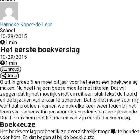
 op de
e. Hierdoor
 website-
Hanneke Koper-de Leur
ren
School
nte
10/29/2015
1 min
enties
Het eerste boekverslag
gebaseerd
10/29/2015
 gedrag van
1 min
ezoeker.
Inhoud
Delen
Q zit in groep 6 en moet dit jaar voor het eerst een boekverslag
uren
maken. Nu heeft hij een beetje moeite met filteren. Dat wil
zeggen dat hij het moeilijk vindt om uit een stuk tekst de hoofd
en de bijzaken van elkaar te scheiden. Dat is niet nieuw voor mij
want dat probleem komen we ook elke keer weer tegen bij het
leren van samenvattingen voor geschiedenis en aardrijkskunde.
Dus help ik hem met het maken van zijn eerste boekverslag.
Boekkeuze
Het boekverslag probeer ik zo overzichtelijk mogelijk te houden
voor hem. En dat begon al bij de boekkeuze.