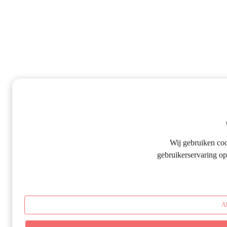
Wij gebruiken co
gebruikerservaring op
Al