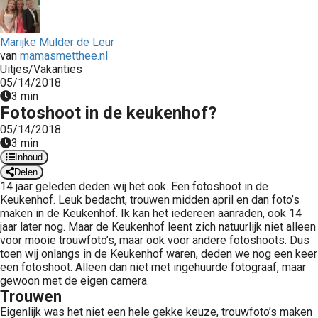
 op de
e. Hierdoor
Marijke Mulder de Leur
 website-
van
mamasmetthee.nl
ren
Uitjes/Vakanties
nte
05/14/2018
3 min
enties
Fotoshoot in de keukenhof?
gebaseerd
05/14/2018
 gedrag van
3 min
ezoeker.
Inhoud
Delen
14 jaar geleden deden wij het ook. Een fotoshoot in de
uren
Keukenhof. Leuk bedacht, trouwen midden april en dan foto’s
maken in de Keukenhof. Ik kan het iedereen aanraden, ook 14
jaar later nog. Maar de Keukenhof leent zich natuurlijk niet alleen
voor mooie trouwfoto’s, maar ook voor andere fotoshoots. Dus
toen wij onlangs in de Keukenhof waren, deden we nog een keer
een fotoshoot. Alleen dan niet met ingehuurde fotograaf, maar
gewoon met de eigen camera.
Trouwen
Eigenlijk was het niet een hele gekke keuze, trouwfoto’s maken