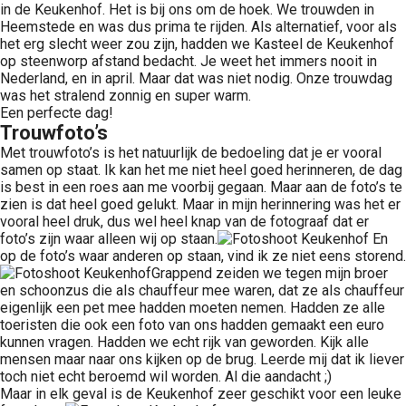
in de Keukenhof. Het is bij ons om de hoek. We trouwden in
Heemstede en was dus prima te rijden. Als alternatief, voor als
het erg slecht weer zou zijn, hadden we Kasteel de Keukenhof
op steenworp afstand bedacht. Je weet het immers nooit in
Nederland, en in april. Maar dat was niet nodig. Onze trouwdag
was het stralend zonnig en super warm.
Een perfecte dag!
Trouwfoto’s
Met trouwfoto’s is het natuurlijk de bedoeling dat je er vooral
samen op staat. Ik kan het me niet heel goed herinneren, de dag
is best in een roes aan me voorbij gegaan. Maar aan de foto’s te
zien is dat heel goed gelukt. Maar in mijn herinnering was het er
vooral heel druk, dus wel heel knap van de fotograaf dat er
foto’s zijn waar alleen wij op staan.
En
op de foto’s waar anderen op staan, vind ik ze niet eens storend.
Grappend zeiden we tegen mijn broer
en schoonzus die als chauffeur mee waren, dat ze als chauffeur
eigenlijk een pet mee hadden moeten nemen. Hadden ze alle
toeristen die ook een foto van ons hadden gemaakt een euro
kunnen vragen. Hadden we echt rijk van geworden. Kijk alle
mensen maar naar ons kijken op de brug. Leerde mij dat ik liever
toch niet echt beroemd wil worden. Al die aandacht ;)
Maar in elk geval is de Keukenhof zeer geschikt voor een leuke