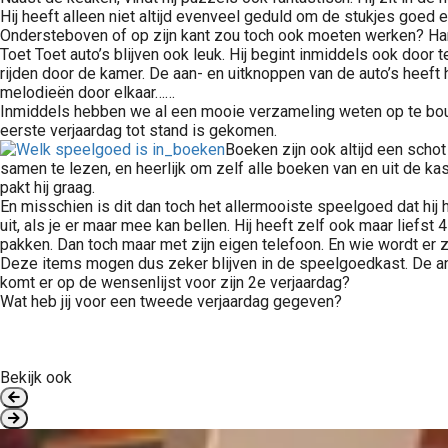
Hij heeft alleen niet altijd evenveel geduld om de stukjes goed e
Ondersteboven of op zijn kant zou toch ook moeten werken? Hard
Toet Toet auto’s blijven ook leuk. Hij begint inmiddels ook door t
rijden door de kamer. De aan- en uitknoppen van de auto’s heeft hi
melodieën door elkaar……
Inmiddels hebben we al een mooie verzameling weten op te bouw
eerste verjaardag tot stand is gekomen.
Boeken zijn ook altijd een schot
samen te lezen, en heerlijk om zelf alle boeken van en uit de kas
pakt hij graag.
En misschien is dit dan toch het allermooiste speelgoed dat hij 
uit, als je er maar mee kan bellen. Hij heeft zelf ook maar liefst
pakken. Dan toch maar met zijn eigen telefoon. En wie wordt er 
Deze items mogen dus zeker blijven in de speelgoedkast. De and
komt er op de wensenlijst voor zijn 2e verjaardag?
Wat heb jij voor een tweede verjaardag gegeven?
Bekijk ook