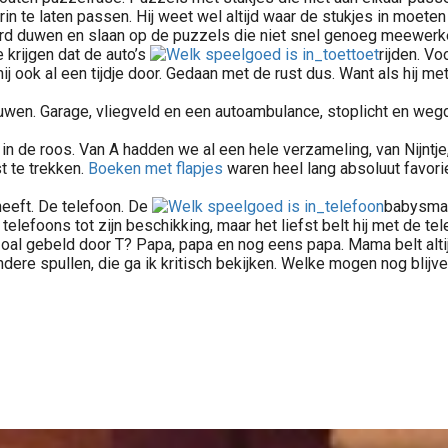
rin te laten passen. Hij weet wel altijd waar de stukjes in moeten
 duwen en slaan op de puzzels die niet snel genoeg meewerken is
e krijgen dat de auto’s
rijden. Vo
j ook al een tijdje door. Gedaan met de rust dus. Want als hij met
en. Garage, vliegveld en een autoambulance, stoplicht en wegde
 in de roos. Van A hadden we al een hele verzameling, van Nijntje
t te trekken.
Boeken met flapjes
waren heel lang absoluut favori
heeft. De telefoon. De
babysmar
 4 telefoons tot zijn beschikking, maar het liefst belt hij met de
zoal gebeld door T? Papa, papa en nog eens papa. Mama belt altij
ere spullen, die ga ik kritisch bekijken. Welke mogen nog blijv