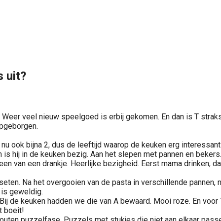
 uit?
 Weer veel nieuw speelgoed is erbij gekomen. En dan is T straks 
opgeborgen.
u ook bijna 2, dus de leeftijd waarop de keuken erg interessant is
 is hij in de keuken bezig. Aan het slepen met pannen en bekers
ereen van een drankje. Heerlijke bezigheid. Eerst mama drinken, 
ingseten. Na het overgooien van de pasta in verschillende pannen,
 is geweldig.
. Bij de keuken hadden we die van A bewaard. Mooi roze. En voor T
t boeit!
e houten puzzelfase. Puzzels met stukjes die niet aan elkaar pas