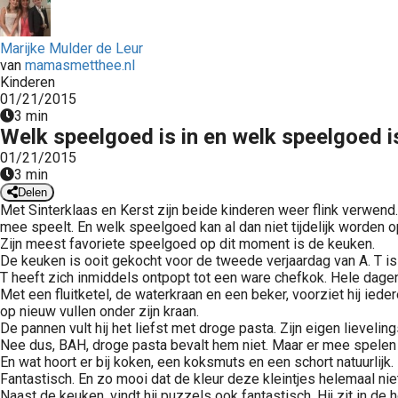
Marijke Mulder de Leur
van
mamasmetthee.nl
Kinderen
01/21/2015
3 min
Welk speelgoed is in en welk speelgoed is
01/21/2015
3 min
Delen
Met Sinterklaas en Kerst zijn beide kinderen weer flink verwend.
mee speelt. En welk speelgoed kan al dan niet tijdelijk worden 
Zijn meest favoriete speelgoed op dit moment is de keuken.
De keuken is ooit gekocht voor de tweede verjaardag van A. T is n
T heeft zich inmiddels ontpopt tot een ware chefkok. Hele dagen
Met een fluitketel, de waterkraan en een beker, voorziet hij ied
op nieuw vullen onder zijn kraan.
De pannen vult hij het liefst met droge pasta. Zijn eigen lievel
Nee dus, BAH, droge pasta bevalt hem niet. Maar er mee spelen
En wat hoort er bij koken, een koksmuts en een schort natuurlijk
Fantastisch. En zo mooi dat de kleur deze kleintjes helemaal nie
Naast de keuken, vindt hij puzzels ook fantastisch. Hij zit in d