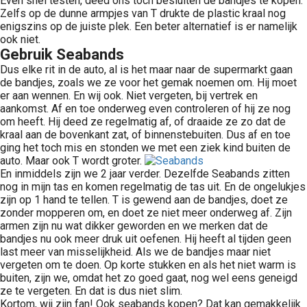
Even snel testen, deed ons toch besluiten de bandjes te kopen.
Zelfs op de dunne armpjes van T drukte de plastic kraal nog
enigszins op de juiste plek. Een beter alternatief is er namelijk
ook niet.
Gebruik Seabands
Dus elke rit in de auto, al is het maar naar de supermarkt gaan
de bandjes, zoals we ze voor het gemak noemen om. Hij moet
er aan wennen. En wij ook. Niet vergeten, bij vertrek en
aankomst. Af en toe onderweg even controleren of hij ze nog
om heeft. Hij deed ze regelmatig af, of draaide ze zo dat de
kraal aan de bovenkant zat, of binnenstebuiten. Dus af en toe
ging het toch mis en stonden we met een ziek kind buiten de
auto. Maar ook T wordt groter.
En inmiddels zijn we 2 jaar verder. Dezelfde Seabands zitten
nog in mijn tas en komen regelmatig de tas uit. En de ongelukjes
zijn op 1 hand te tellen. T is gewend aan de bandjes, doet ze
zonder mopperen om, en doet ze niet meer onderweg af. Zijn
armen zijn nu wat dikker geworden en we merken dat de
bandjes nu ook meer druk uit oefenen. Hij heeft al tijden geen
last meer van misselijkheid. Als we de bandjes maar niet
vergeten om te doen. Op korte stukken en als het niet warm is
buiten, zijn we, omdat het zo goed gaat, nog wel eens geneigd
ze te vergeten. En dat is dus niet slim.
Kortom, wij zijn fan! Ook seabands kopen? Dat kan gemakkelijk