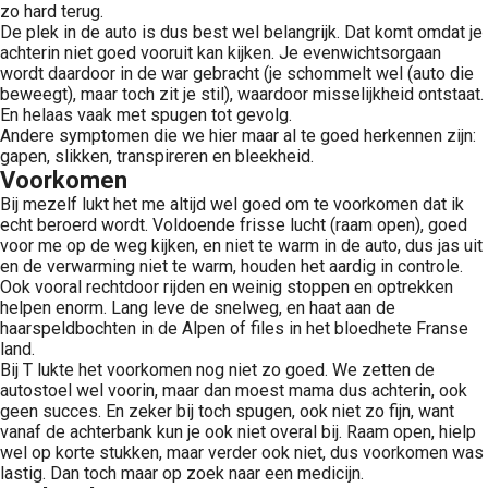
zo hard terug.
De plek in de auto is dus best wel belangrijk. Dat komt omdat je
achterin niet goed vooruit kan kijken. Je evenwichtsorgaan
wordt daardoor in de war gebracht (je schommelt wel (auto die
beweegt), maar toch zit je stil), waardoor misselijkheid ontstaat.
En helaas vaak met spugen tot gevolg.
Andere symptomen die we hier maar al te goed herkennen zijn:
gapen, slikken, transpireren en bleekheid.
Voorkomen
Bij mezelf lukt het me altijd wel goed om te voorkomen dat ik
echt beroerd wordt. Voldoende frisse lucht (raam open), goed
voor me op de weg kijken, en niet te warm in de auto, dus jas uit
en de verwarming niet te warm, houden het aardig in controle.
Ook vooral rechtdoor rijden en weinig stoppen en optrekken
helpen enorm. Lang leve de snelweg, en haat aan de
haarspeldbochten in de Alpen of files in het bloedhete Franse
land.
Bij T lukte het voorkomen nog niet zo goed. We zetten de
autostoel wel voorin, maar dan moest mama dus achterin, ook
geen succes. En zeker bij toch spugen, ook niet zo fijn, want
vanaf de achterbank kun je ook niet overal bij. Raam open, hielp
wel op korte stukken, maar verder ook niet, dus voorkomen was
lastig. Dan toch maar op zoek naar een medicijn.