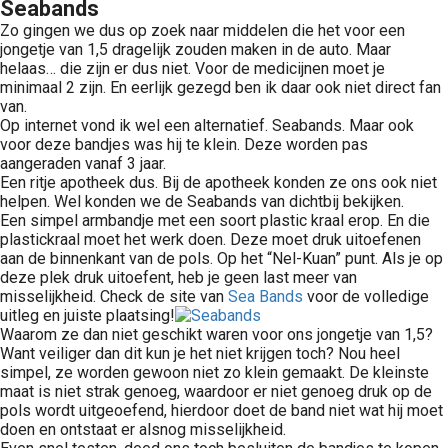
Seabands
Zo gingen we dus op zoek naar middelen die het voor een
jongetje van 1,5 dragelijk zouden maken in de auto. Maar
helaas… die zijn er dus niet. Voor de medicijnen moet je
minimaal 2 zijn. En eerlijk gezegd ben ik daar ook niet direct fan
van.
Op internet vond ik wel een alternatief. Seabands. Maar ook
voor deze bandjes was hij te klein. Deze worden pas
aangeraden vanaf 3 jaar.
Een ritje apotheek dus. Bij de apotheek konden ze ons ook niet
helpen. Wel konden we de Seabands van dichtbij bekijken.
Een simpel armbandje met een soort plastic kraal erop. En die
plastickraal moet het werk doen. Deze moet druk uitoefenen
aan de binnenkant van de pols. Op het “Nel-Kuan” punt. Als je op
deze plek druk uitoefent, heb je geen last meer van
misselijkheid. Check de site van
Sea Bands
voor de volledige
uitleg en juiste plaatsing!
Waarom ze dan niet geschikt waren voor ons jongetje van 1,5?
Want veiliger dan dit kun je het niet krijgen toch? Nou heel
simpel, ze worden gewoon niet zo klein gemaakt. De kleinste
maat is niet strak genoeg, waardoor er niet genoeg druk op de
pols wordt uitgeoefend, hierdoor doet de band niet wat hij moet
doen en ontstaat er alsnog misselijkheid.