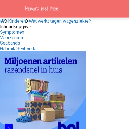
Kinderen
Wat werkt tegen wagenziekte?
Inhoudsopgave
Symptomen
Voorkomen
Seabands
Gebruik Seabands