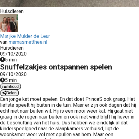
 op de
Huisdieren
e. Hierdoor
 website-
ren
nte
Marijke Mulder de Leur
van
mamasmetthee.nl
enties
Huisdieren
gebaseerd
09/10/2020
 gedrag van
5 min
ezoeker.
Snuffelzakjes ontspannen spelen
09/10/2020
5 min
uren
Inhoud
Delen
Een jonge kat moet spelen. En dat doet PrinceS ook graag. Het
liefste speelt hij buiten in de tuin. Maar er zijn ook dagen dat hij
echt niet naar buiten wil. Hij is een mooi weer kat. Hij gaat niet
graag in de regen naar buiten en ook met wind blijft hij liever in
de beschutting van het huis. Dus hebben we eindelijk al dat
kinderspeelgoed naar de slaapkamers verhuisd, ligt de
woonkamer weer vol met spullen van hem. Maar een