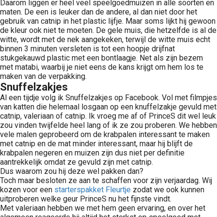
Daarom liggen er heel veel speelgoedmuizen in alle soorten en
maten. De een is leuker dan de andere, al dan niet door het
gebruik van catnip in het plastic lijfje. Maar soms lijkt hij gewoon
de kleur ook niet te moeten. De gele muis, die hetzelfde is al de
witte, wordt met de nek aangekeken, terwijl de witte muis echt
binnen 3 minuten versleten is tot een hoopje drijfnat
stukgekauwd plastic met een bontlaagje. Net als zijn bezem
met matabi, waarbij je niet eens de kans krijgt om hem los te
maken van de verpakking.
Snuffelzakjes
Al een tijdje volg ik Snuffelzakjes op Facebook. Vol met filmpjes
van katten die helemaal losgaan op een knuffelzakje gevuld met
catnip, valeriaan of catnip. Ik vroeg me af of PrinceS dit wel leuk
zou vinden twijfelde heel lang of ik ze zou proberen. We hebben
vele malen geprobeerd om de krabpalen interessant te maken
met catnip en de mat minder interessant, maar hij blijft de
krabpalen negeren en muizen zijn dus niet per definitie
aantrekkelijk omdat ze gevuld zijn met catnip.
Dus waarom zou hij deze wel pakken dan?
Toch maar besloten ze aan te schaffen voor zijn verjaardag. Wij
kozen voor een
starterspakket Fleurtje
zodat we ook kunnen
uitproberen welke geur PrinceS nu het fijnste vindt.
Met valeriaan hebben we met hem geen ervaring, en over het