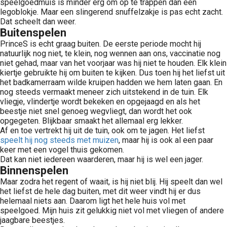
speelgoedmuis is minder erg om op te trappen dan een
legoblokje. Maar een slingerend snuffelzakje is pas echt zacht.
Dat scheelt dan weer.
Buitenspelen
PrinceS is echt graag buiten. De eerste periode mocht hij
natuurlijk nog niet, te klein, nog wennen aan ons, vaccinatie nog
niet gehad, maar van het voorjaar was hij niet te houden. Elk klein
kiertje gebruikte hij om buiten te kijken. Dus toen hij het liefst uit
het badkamerraam wilde kruipen hadden we hem laten gaan. En
nog steeds vermaakt meneer zich uitstekend in de tuin. Elk
vliegje, vlindertje wordt bekeken en opgejaagd en als het
beestje niet snel genoeg wegvliegt, dan wordt het ook
opgegeten. Blijkbaar smaakt het allemaal erg lekker.
Af en toe vertrekt hij uit de tuin, ook om te jagen. Het liefst
speelt hij nog steeds met muizen
, maar hij is ook al een paar
keer met een vogel thuis gekomen.
Dat kan niet iedereen waarderen, maar hij is wel een jager.
Binnenspelen
Maar zodra het regent of waait, is hij niet blij. Hij speelt dan wel
het liefst de hele dag buiten, met dit weer vindt hij er dus
helemaal niets aan. Daarom ligt het hele huis vol met
speelgoed. Mijn huis zit gelukkig niet vol met vliegen of andere
jaagbare beestjes.