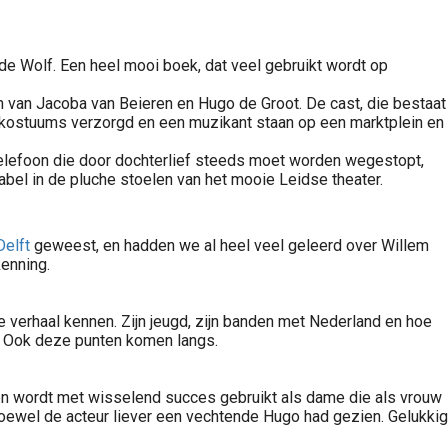
de Wolf. Een heel mooi boek, dat veel gebruikt wordt op
en van Jacoba van Beieren en Hugo de Groot. De cast, die bestaat
 de kostuums verzorgd en een muzikant staan op een marktplein en
e telefoon die door dochterlief steeds moet worden wegestopt,
abel in de pluche stoelen van het mooie Leidse theater.
Delft
geweest, en hadden we al heel veel geleerd over Willem
kenning.
e verhaal kennen. Zijn jeugd, zijn banden met Nederland en hoe
og? Ook deze punten komen langs.
ren wordt met wisselend succes gebruikt als dame die als vrouw
Hoewel de acteur liever een vechtende Hugo had gezien. Gelukkig