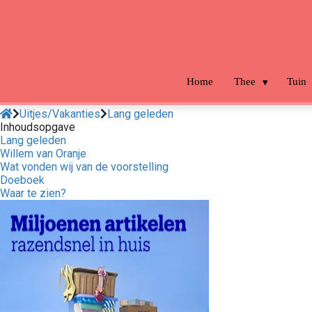
m anoniem
nformatie te
erzamelen over
et gedrag van een
ezoeker op de
Home
Thee
Tuin
ebsite.
Uitjes/Vakanties
Lang geleden
arketing
Inhoudsopgave
Lang geleden
arketingcookies
Willem van Oranje
orden gebruikt
Wat vonden wij van de voorstelling
m bezoekers te
Doeboek
Waar te zien?
olgen op de
ebsite. Hierdoor
unnen website-
igenaren relevante
dvertenties tonen
ebaseerd op het
edrag van deze