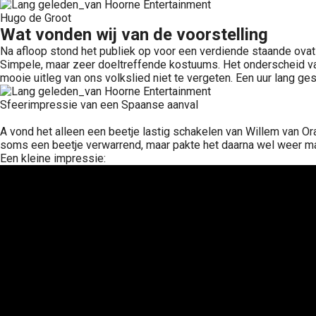
Hugo de Groot
Wat vonden wij van de voorstelling
Na afloop stond het publiek op voor een verdiende staande ovati
Simpele, maar zeer doeltreffende kostuums. Het onderscheid va
mooie uitleg van ons volkslied niet te vergeten. Een uur lang ges
Sfeerimpressie van een Spaanse aanval
A vond het alleen een beetje lastig schakelen van Willem van Ora
soms een beetje verwarrend, maar pakte het daarna wel weer mak
Een kleine impressie: