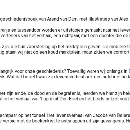
geschiedenisboek van Arend van Dam, met illustraties van Alex 
 Oranje en tussendoor worden er uitstapjes gemaakt naar het lev
De vertellers van het verhaal, een echtpaar, met een dochter die
en zijn, die hun voorstelling op het marktplein geven. De mobiel
ig staan wij niet op een koud marktplein, maar zitten we comfort
langrijk voor onze geschiedenis? Toevallig waren wij onlangs in
erk. Wat dat betreft was zijn levensverhaal ook een heleboel her
t zijn einde, de dood en de begrafenis, leerden we hier zijn hel
ullie het verhaal van 1 april uit Den Briel en het Leids ontzet n
 echtpaar op het toneel. Het levensverhaal van Jacoba van Beie
ze versie met de boekenkist te ontsnappen uit zijn gevangenis. 