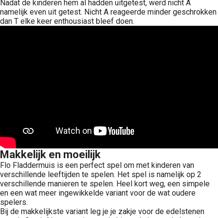
Nadat de kinderen hem al hadden uitgetest, werd nicht A
namelijk even uit getest. Nicht A reageerde minder geschrokken
dan T elke keer enthousiast bleef doen.
Makkelijk en moeilijk
Flo Fladdermuis is een perfect spel om met kinderen van
verschillende leeftijden te spelen. Het spel is namelijk op 2
verschillende manieren te spelen. Heel kort weg, een simpele
en een wat meer ingewikkelde variant voor de wat oudere
spelers.
Bij de makkelijkste variant leg je je zakje voor de edelstenen