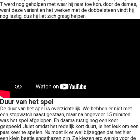
T werd nog geholpen met waar hij naar toe kon, door de dames,
want deze variant en het werken met de dobbelsteen vindt hij
nog lastig, dus hij liet zich graag helpen.
Duur van het spel
De duur van het spel is overzichtelijk. We hebben er niet met
een stopwatch naast gestaan, maar na ongeveer 15 minuten
was het spel afgelopen. En daarna rustig nog een keer
gespeeld. Juist omdat het redelijk kort duurt, is het leuk om een
paar keer te spelen. Nu moet ik er wel bijzeggen dat het hier
een klein beetje angsthazen zijn. Ze kiezen erg weinig voor de