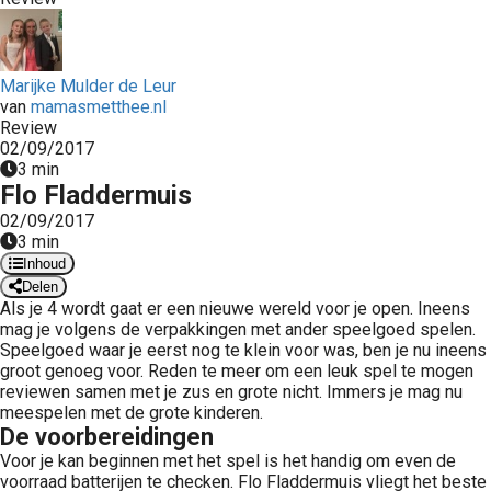
 op de
e. Hierdoor
 website-
Marijke Mulder de Leur
ren
van
mamasmetthee.nl
nte
Review
02/09/2017
enties
3 min
gebaseerd
Flo Fladdermuis
 gedrag van
02/09/2017
ezoeker.
3 min
Inhoud
Delen
uren
Als je 4 wordt gaat er een nieuwe wereld voor je open. Ineens
mag je volgens de verpakkingen met ander speelgoed spelen.
Speelgoed waar je eerst nog te klein voor was, ben je nu ineens
groot genoeg voor. Reden te meer om een leuk spel te mogen
reviewen samen met je zus en grote nicht. Immers je mag nu
meespelen met de grote kinderen.
De voorbereidingen
Voor je kan beginnen met het spel is het handig om even de
voorraad batterijen te checken. Flo Fladdermuis vliegt het beste