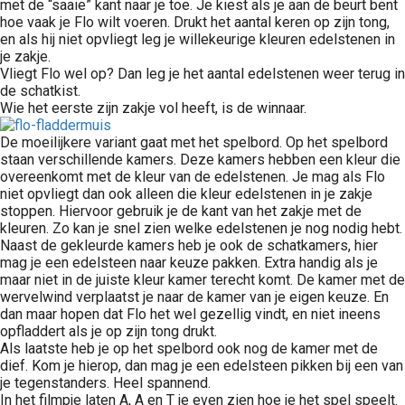
met de “saaie” kant naar je toe. Je kiest als je aan de beurt bent
hoe vaak je Flo wilt voeren. Drukt het aantal keren op zijn tong,
en als hij niet opvliegt leg je willekeurige kleuren edelstenen in
je zakje.
Vliegt Flo wel op? Dan leg je het aantal edelstenen weer terug in
de schatkist.
Wie het eerste zijn zakje vol heeft, is de winnaar.
De moeilijkere variant gaat met het spelbord. Op het spelbord
staan verschillende kamers. Deze kamers hebben een kleur die
overeenkomt met de kleur van de edelstenen. Je mag als Flo
niet opvliegt dan ook alleen die kleur edelstenen in je zakje
stoppen. Hiervoor gebruik je de kant van het zakje met de
kleuren. Zo kan je snel zien welke edelstenen je nog nodig hebt.
Naast de gekleurde kamers heb je ook de schatkamers, hier
mag je een edelsteen naar keuze pakken. Extra handig als je
maar niet in de juiste kleur kamer terecht komt. De kamer met de
wervelwind verplaatst je naar de kamer van je eigen keuze. En
dan maar hopen dat Flo het wel gezellig vindt, en niet ineens
opfladdert als je op zijn tong drukt.
Als laatste heb je op het spelbord ook nog de kamer met de
dief. Kom je hierop, dan mag je een edelsteen pikken bij een van
je tegenstanders. Heel spannend.
In het filmpje laten A, A en T je even zien hoe je het spel speelt.