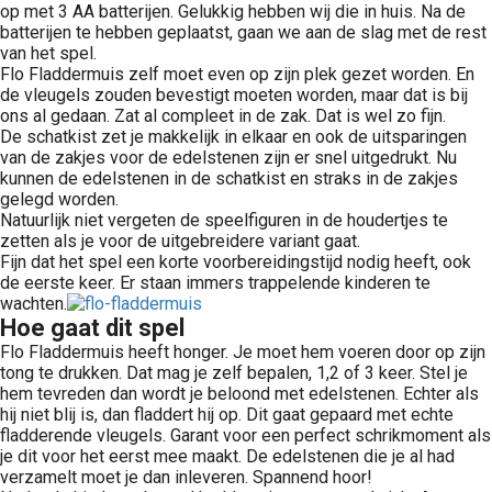
op met 3 AA batterijen. Gelukkig hebben wij die in huis. Na de
batterijen te hebben geplaatst, gaan we aan de slag met de rest
van het spel.
Flo Fladdermuis zelf moet even op zijn plek gezet worden. En
de vleugels zouden bevestigt moeten worden, maar dat is bij
ons al gedaan. Zat al compleet in de zak. Dat is wel zo fijn.
De schatkist zet je makkelijk in elkaar en ook de uitsparingen
van de zakjes voor de edelstenen zijn er snel uitgedrukt. Nu
kunnen de edelstenen in de schatkist en straks in de zakjes
gelegd worden.
Natuurlijk niet vergeten de speelfiguren in de houdertjes te
zetten als je voor de uitgebreidere variant gaat.
Fijn dat het spel een korte voorbereidingstijd nodig heeft, ook
de eerste keer. Er staan immers trappelende kinderen te
wachten.
Hoe gaat dit spel
Flo Fladdermuis heeft honger. Je moet hem voeren door op zijn
tong te drukken. Dat mag je zelf bepalen, 1,2 of 3 keer. Stel je
hem tevreden dan wordt je beloond met edelstenen. Echter als
hij niet blij is, dan fladdert hij op. Dit gaat gepaard met echte
fladderende vleugels. Garant voor een perfect schrikmoment als
je dit voor het eerst mee maakt. De edelstenen die je al had
verzamelt moet je dan inleveren. Spannend hoor!