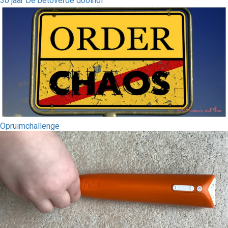
30 jaar De betoverde doolhof
Opruimchallenge