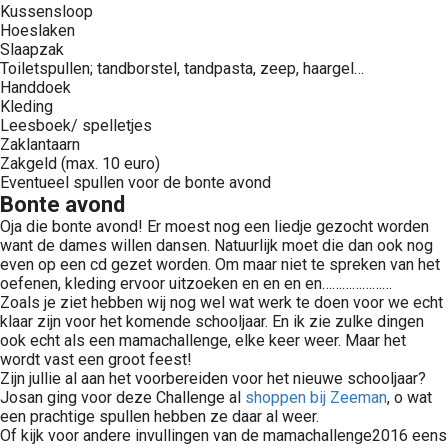
Kussensloop
Hoeslaken
Slaapzak
Toiletspullen; tandborstel, tandpasta, zeep, haargel…
Handdoek
Kleding
Leesboek/ spelletjes
Zaklantaarn
Zakgeld (max. 10 euro)
Eventueel spullen voor de bonte avond
Bonte avond
Oja die bonte avond! Er moest nog een liedje gezocht worden
want de dames willen dansen. Natuurlijk moet die dan ook nog
even op een cd gezet worden. Om maar niet te spreken van het
oefenen, kleding ervoor uitzoeken en en en en…………………
Zoals je ziet hebben wij nog wel wat werk te doen voor we echt
klaar zijn voor het komende schooljaar. En ik zie zulke dingen
ook echt als een mamachallenge, elke keer weer. Maar het
wordt vast een groot feest!
Zijn jullie al aan het voorbereiden voor het nieuwe schooljaar?
Josan ging voor deze Challenge al
shoppen bij Zeeman
, o wat
een prachtige spullen hebben ze daar al weer.
Of kijk voor andere invullingen van de mamachallenge2016 eens