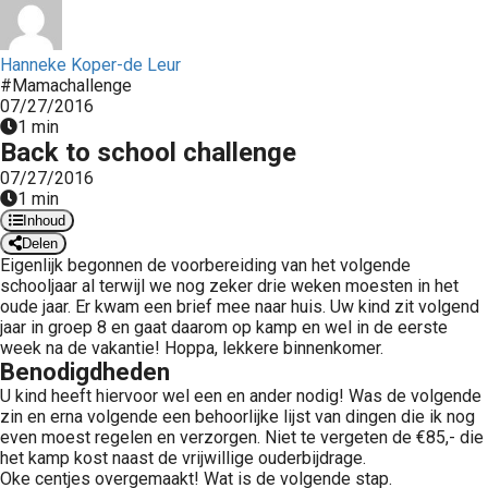
 op de
e. Hierdoor
Hanneke Koper-de Leur
 website-
#Mamachallenge
ren
07/27/2016
nte
1 min
Back to school challenge
enties
gebaseerd
07/27/2016
1 min
 gedrag van
Inhoud
ezoeker.
Delen
Eigenlijk begonnen de voorbereiding van het volgende
schooljaar al terwijl we nog zeker drie weken moesten in het
uren
oude jaar. Er kwam een brief mee naar huis. Uw kind zit volgend
jaar in groep 8 en gaat daarom op kamp en wel in de eerste
week na de vakantie! Hoppa, lekkere binnenkomer.
Benodigdheden
U kind heeft hiervoor wel een en ander nodig! Was de volgende
zin en erna volgende een behoorlijke lijst van dingen die ik nog
even moest regelen en verzorgen. Niet te vergeten de €85,- die
het kamp kost naast de vrijwillige ouderbijdrage.
Oke centjes overgemaakt! Wat is de volgende stap.