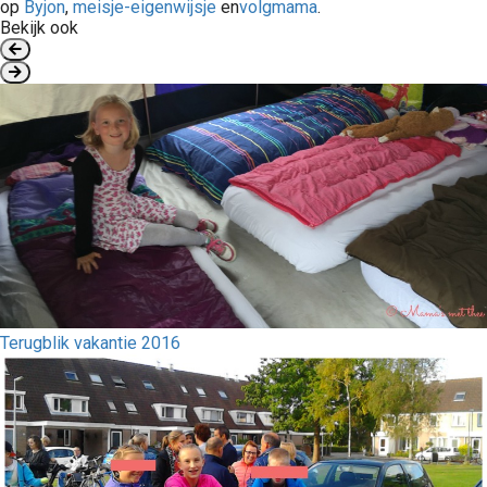
op
Byjon
,
meisje-eigenwijsje
en
volgmama
.
Bekijk ook
Terugblik vakantie 2016