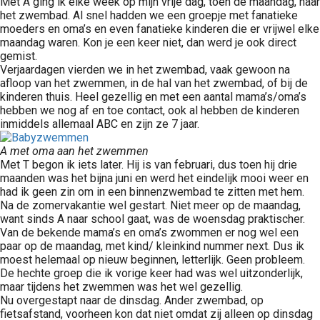
Met A ging ik elke week op mijn vrije dag, toen de maandag, naar
het zwembad. Al snel hadden we een groepje met fanatieke
moeders en oma’s en even fanatieke kinderen die er vrijwel elke
maandag waren. Kon je een keer niet, dan werd je ook direct
gemist.
Verjaardagen vierden we in het zwembad, vaak gewoon na
afloop van het zwemmen, in de hal van het zwembad, of bij de
kinderen thuis. Heel gezellig en met een aantal mama’s/oma’s
hebben we nog af en toe contact, ook al hebben de kinderen
inmiddels allemaal ABC en zijn ze 7 jaar.
A met oma aan het zwemmen
Met T begon ik iets later. Hij is van februari, dus toen hij drie
maanden was het bijna juni en werd het eindelijk mooi weer en
had ik geen zin om in een binnenzwembad te zitten met hem.
Na de zomervakantie wel gestart. Niet meer op de maandag,
want sinds A naar school gaat, was de woensdag praktischer.
Van de bekende mama’s en oma’s zwommen er nog wel een
paar op de maandag, met kind/ kleinkind nummer next. Dus ik
moest helemaal op nieuw beginnen, letterlijk. Geen probleem.
De hechte groep die ik vorige keer had was wel uitzonderlijk,
maar tijdens het zwemmen was het wel gezellig.
Nu overgestapt naar de dinsdag. Ander zwembad, op
fietsafstand, voorheen kon dat niet omdat zij alleen op dinsdag