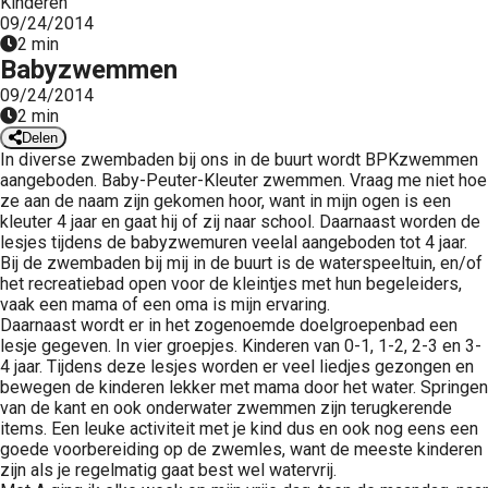
Kinderen
 op de
09/24/2014
2 min
e. Hierdoor
Babyzwemmen
 website-
09/24/2014
ren
2 min
nte
Delen
enties
In diverse zwembaden bij ons in de buurt wordt BPKzwemmen
gebaseerd
aangeboden. Baby-Peuter-Kleuter zwemmen. Vraag me niet hoe
ze aan de naam zijn gekomen hoor, want in mijn ogen is een
 gedrag van
kleuter 4 jaar en gaat hij of zij naar school. Daarnaast worden de
ezoeker.
lesjes tijdens de babyzwemuren veelal aangeboden tot 4 jaar.
Bij de zwembaden bij mij in de buurt is de waterspeeltuin, en/of
het recreatiebad open voor de kleintjes met hun begeleiders,
uren
vaak een mama of een oma is mijn ervaring.
Daarnaast wordt er in het zogenoemde doelgroepenbad een
lesje gegeven. In vier groepjes. Kinderen van 0-1, 1-2, 2-3 en 3-
4 jaar. Tijdens deze lesjes worden er veel liedjes gezongen en
bewegen de kinderen lekker met mama door het water. Springen
van de kant en ook onderwater zwemmen zijn terugkerende
items. Een leuke activiteit met je kind dus en ook nog eens een
goede voorbereiding op de zwemles, want de meeste kinderen
zijn als je regelmatig gaat best wel watervrij.