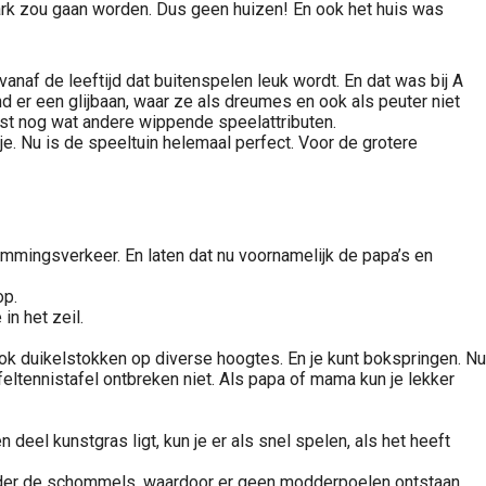
park zou gaan worden. Dus geen huizen! En ook het huis was
anaf de leeftijd dat buitenspelen leuk wordt. En dat was bij A
nd er een glijbaan, waar ze als dreumes en ook als peuter niet
ast nog wat andere wippende speelattributen.
. Nu is de speeltuin helemaal perfect. Voor de grotere
stemmingsverkeer. En laten dat nu voornamelijk de papa’s en
op.
in het zeil.
ook duikelstokken op diverse hoogtes. En je kunt bokspringen. Nu
eltennistafel ontbreken niet. Als papa of mama kun je lekker
n deel kunstgras ligt, kun je er als snel spelen, als het heeft
 onder de schommels, waardoor er geen modderpoelen ontstaan