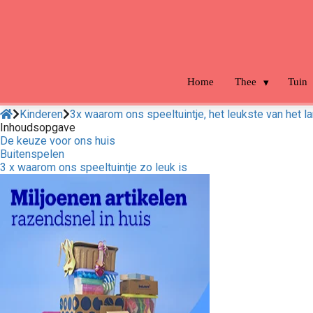
m anoniem
nformatie te
erzamelen over
et gedrag van een
ezoeker op de
Home
Thee
Tuin
ebsite.
Kinderen
3x waarom ons speeltuintje, het leukste van het la
arketing
Inhoudsopgave
De keuze voor ons huis
arketingcookies
Buitenspelen
orden gebruikt
3 x waarom ons speeltuintje zo leuk is
m bezoekers te
olgen op de
ebsite. Hierdoor
unnen website-
igenaren relevante
dvertenties tonen
ebaseerd op het
edrag van deze