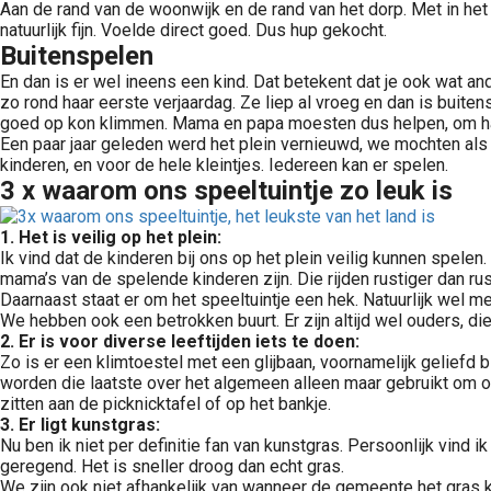
Aan de rand van de woonwijk en de rand van het dorp. Met in he
natuurlijk fijn. Voelde direct goed. Dus hup gekocht.
Buitenspelen
En dan is er wel ineens een kind. Dat betekent dat je ook wat and
zo rond haar eerste verjaardag. Ze liep al vroeg en dan is buite
goed op kon klimmen. Mama en papa moesten dus helpen, om haar 
Een paar jaar geleden werd het plein vernieuwd, we mochten als
kinderen, en voor de hele kleintjes. Iedereen kan er spelen.
3 x waarom ons speeltuintje zo leuk is
1. Het is veilig op het plein:
Ik vind dat de kinderen bij ons op het plein veilig kunnen spelen
mama’s van de spelende kinderen zijn. Die rijden rustiger dan rus
Daarnaast staat er om het speeltuintje een hek. Natuurlijk wel m
We hebben ook een betrokken buurt. Er zijn altijd wel ouders, di
2. Er is voor diverse leeftijden iets te doen:
Zo is er een klimtoestel met een glijbaan, voornamelijk geliefd 
worden die laatste over het algemeen alleen maar gebruikt om op
zitten aan de picknicktafel of op het bankje.
3. Er ligt kunstgras:
Nu ben ik niet per definitie fan van kunstgras. Persoonlijk vind i
geregend. Het is sneller droog dan echt gras.
We zijn ook niet afhankelijk van wanneer de gemeente het gras