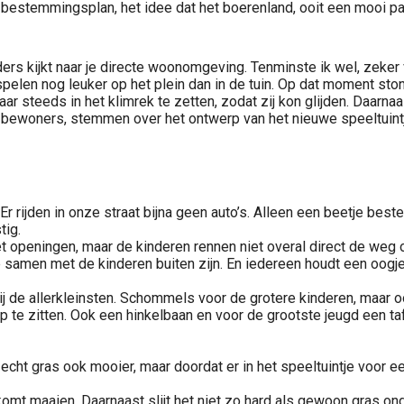
t bestemmingsplan, het idee dat het boerenland, ooit een mooi 
ers kijkt naar je directe woonomgeving. Tenminste ik wel, zeker v
nspelen nog leuker op het plein dan in de tuin. Op dat moment sto
steeds in het klimrek te zetten, zodat zij kon glijden. Daarna
 bewoners, stemmen over het ontwerp van het nieuwe speeltuintje
. Er rijden in onze straat bijna geen auto’s. Alleen een beetje be
tig.
et openingen, maar de kinderen rennen niet overal direct de weg 
e samen met de kinderen buiten zijn. En iedereen houdt een oogje 
bij de allerkleinsten. Schommels voor de grotere kinderen, maar 
 te zitten. Ook een hinkelbaan en voor de grootste jeugd een taf
k echt gras ook mooier, maar doordat er in het speeltuintje voor ee
 komt maaien. Daarnaast slijt het niet zo hard als gewoon gras